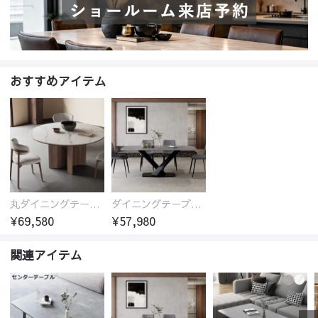
おすすめアイテム
丸ダイニングテーブル セラミック天板 耐熱 キズに強い 丸型 北欧 無垢材 円卓 円型
ダイニングテーブル おしゃれ セラミック天板 大理石柄 食卓 4人用 4人 6人 140cm 160cm 180cm 耐久性 耐熱 食事テーブル
¥69,580
¥57,980
関連アイテム