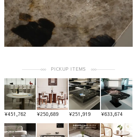
PICKUP ITEMS
¥451,762
¥250,689
¥251,919
¥633,674