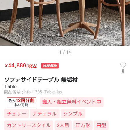
1
/ 14
44,880
￥
(税込)
0
ソファサイドテーブル 無垢材
Table
商品番号：htb-1705-Table-lsx
搬入・組立無料イベント中
チェリー
ナチュラル
シンプル
カントリースタイル
2人用
正方形
円型