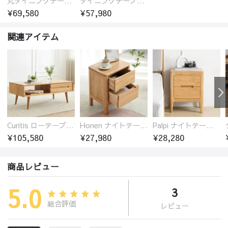
丸ダイニングテーブル セラミック天板 耐熱 キズに強い 丸型 北欧 無垢材 円卓 円型
ダイニングテーブル おしゃれ セラミック天板 大理石柄 食卓 4人用 4人 6人 140cm 160cm 180cm 耐久性 耐熱 食事テーブル
¥69,580
¥57,980
関連アイテム
Curitis ローテーブル センターテーブル オーク材 収納付き 2色選び シンプル ほぞ継ぎ 5サイズ
Honen ナイトテーブル サイドテーブル 引き出し2杯 オーク材 木製 無垢材
Palpi ナイトテーブル サイドテーブル 引き出し2杯 オーク材 木製 無垢材
¥105,580
¥27,980
¥28,280
商品レビュー
5.0
3
総合評価
レビュー