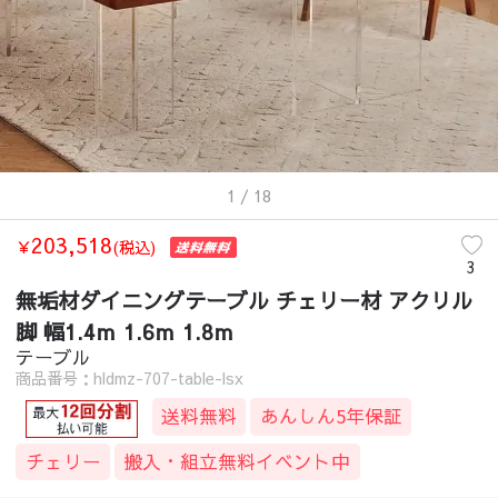
1
/ 18
203,518
￥
(税込)
3
無垢材ダイニングテーブル チェリー材 アクリル
脚 幅1.4ｍ 1.6ｍ 1.8ｍ
テーブル
商品番号：hldmz-707-table-lsx
送料無料
あんしん5年保証
チェリー
搬入・組立無料イベント中