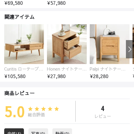
¥69,580
¥57,980
関連アイテム
Curitis ローテーブル センターテーブル オーク材 収納付き 2色選び シンプル ほぞ継ぎ 5サイズ
Honen ナイトテーブル サイドテーブル 引き出し2杯 オーク材 木製 無垢材
Palpi ナイトテーブル サイドテーブル 引き出し2杯 オーク材 木製 無垢材
¥105,580
¥27,980
¥28,280
商品レビュー
5.0
4
総合評価
レビュー
全部(4)
写真(0)
動画(0)