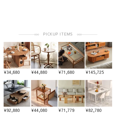
PICKUP ITEMS
¥34,680
¥44,880
¥71,680
¥145,725
¥92,880
¥44,080
¥71,779
¥82,780