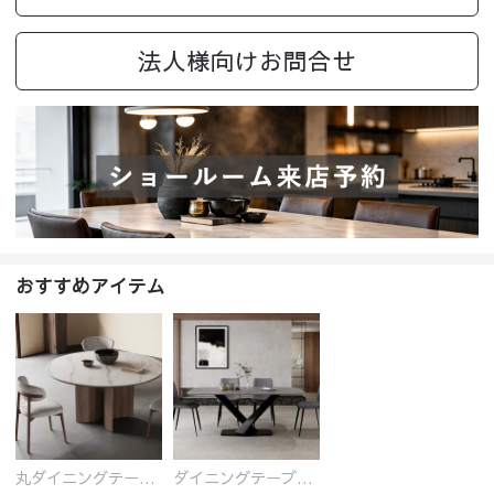
法人様向けお問合せ
おすすめアイテム
丸ダイニングテーブル セラミック天板 耐熱 キズに強い 丸型 北欧 無垢材 円卓 円型
ダイニングテーブル おしゃれ セラミック天板 大理石柄 食卓 4人用 4人 6人 140cm 160cm 180cm 耐久性 耐熱 食事テーブル