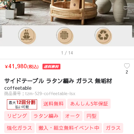
1
/ 14
41,980
￥
(税込)
2
サイドテーブル ラタン編み ガラス 無垢材
coffeetable
商品番号：tzm-529-coffeetable-lsx
送料無料
あんしん5年保証
リビング
ラタン編み
オーク
円型
強化ガラス
搬入・組立無料イベント中
ガラス