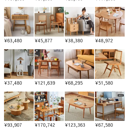
¥63,480
¥45,877
¥38,380
¥48,972
¥37,480
¥121,639
¥68,295
¥51,580
¥93,907
¥170,742
¥123,363
¥67,580