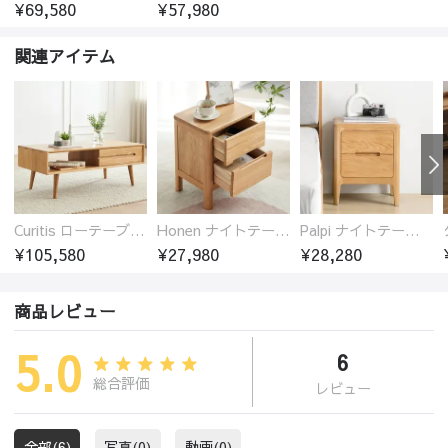
¥69,580
¥57,980
関連アイテム
Curitis ローテーブル センターテーブル オーク材 収納付き 2色選び シンプル ほぞ継ぎ 5サイズ
Honen ナイトテーブル サイドテーブル 引き出し2杯 オーク材 木製 無垢材
Palpi ナイトテーブル サイドテーブル 引き出し2杯 オーク材 木製 無垢材
¥105,580
¥27,980
¥28,280
商品レビュー
5.0
6
総合評価
レビュー
全部(6)
写真(0)
動画(0)