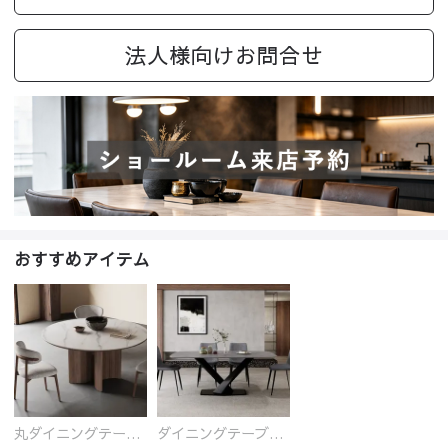
法人様向けお問合せ
おすすめアイテム
丸ダイニングテーブル セラミック天板 耐熱 キズに強い 丸型 北欧 無垢材 円卓 円型
ダイニングテーブル おしゃれ セラミック天板 大理石柄 食卓 4人用 4人 6人 140cm 160cm 180cm 耐久性 耐熱 食事テーブル