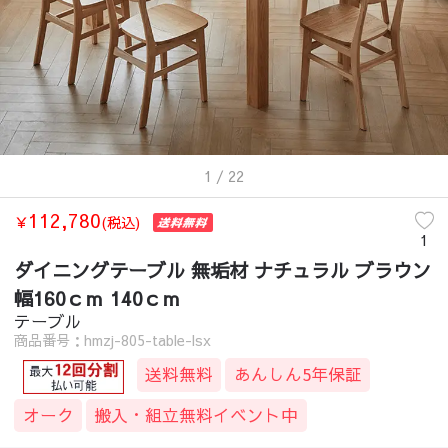
1
/ 22
112,780
￥
(税込)
1
ダイニングテーブル 無垢材 ナチュラル ブラウン
幅160ｃｍ 140ｃｍ
テーブル
商品番号：hmzj-805-table-lsx
送料無料
あんしん5年保証
オーク
搬入・組立無料イベント中