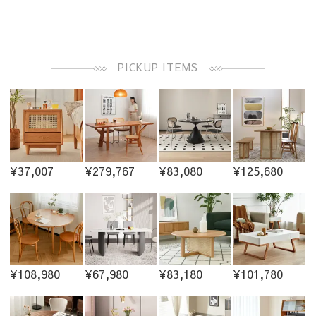
PICKUP ITEMS
¥37,007
¥279,767
¥83,080
¥125,680
¥108,980
¥67,980
¥83,180
¥101,780