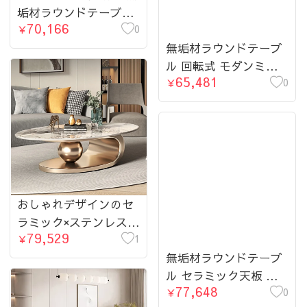
垢材ラウンドテーブル
70,166
モダン セラミック天板
0
￥
イタリアンスタイル
無垢材ラウンドテーブ
hjj-3663
ル 回転式 モダンミニ
65,481
マル セラミック天板
0
￥
マットホワイト イタリ
アンデザイン hjj-3664
おしゃれデザインのセ
ラミック×ステンレスセ
79,529
ンターテーブル【高級
1
￥
感漂うリビングの主
無垢材ラウンドテーブ
役】 fdl-2595-teatable
ル セラミック天板 ピ
77,648
ュアブラック モダン
0
￥