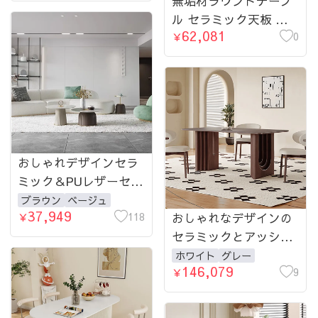
fdl-2600-teatable
無垢材ラウンドテーブ
ル セラミック天板 ピ
62,081
ュアホワイト モダンミ
0
￥
ニマル hsgmy-5729
おしゃれデザインセラ
ミック＆PUレザーセン
ターテーブル｜スタイ
ブラウン
ベージュ
37,949
リッシュなリビングの
118
おしゃれなデザインの
￥
主役 fdl-2601-teatable
セラミックとアッシュ
材テーブル | 上質なイ
ホワイト
グレー
146,079
ンテリアを自宅に fjx-
9
￥
2631-table