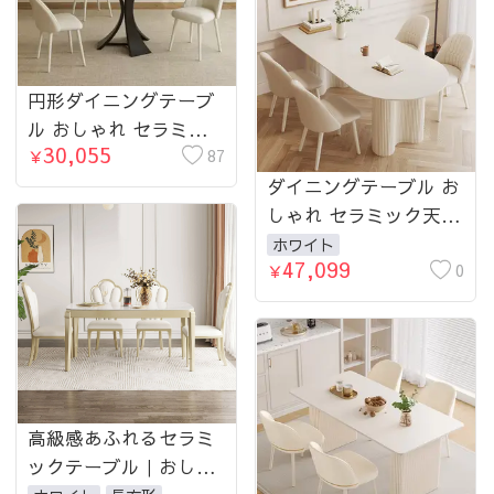
円形ダイニングテーブ
ル おしゃれ セラミッ
30,055
ク天板 金属脚 幅60 70
87
￥
80 90 100 110 120
ダイニングテーブル お
130cm ホワイト 北欧風
しゃれ セラミック天板
モダン 2人 4人 6人用
半円 テーブル モダン
ホワイト
47,099
食卓テーブル ラウンド
で高級感あるアイラン
0
￥
テーブル htt-3536
ド一体型 hxh-5687
高級感あふれるセラミ
ックテーブル｜おしゃ