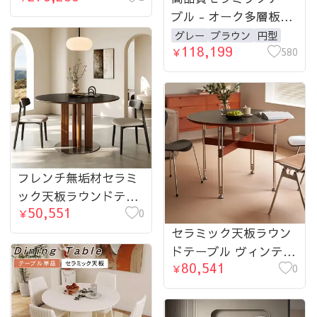
げ fmus-4092-table
ブル - オーク多層板仕
上げ、モダンデザイン
グレー
ブラウン
円型
118,199
のダイニングテーブル
580
￥
hagst-5362-table
フレンチ無垢材セラミ
ック天板ラウンドテー
50,551
ブル ステンレス脚 ヴ
0
￥
ィンテージ hjj-3661
セラミック天板ラウン
ドテーブル ヴィンテー
80,541
ジ 無垢材 ステンレス
0
￥
脚 hjj-3662