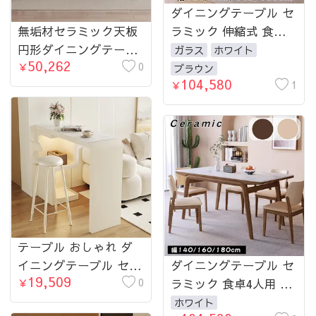
ダイニングテーブル セ
無垢材セラミック天板
ラミック 伸縮式 食卓4
円形ダイニングテーブ
人用 6人用 4人 幅120
ガラス
ホワイト
50,262
ル フレンチヴィンテー
0
130 140 160 cm おしゃ
￥
ブラウン
104,580
ジ風 小さめサイズ リ
れ ダイニング
1
￥
ビングダイニング兼用
hjj-3676
テーブル おしゃれ ダ
イニングテーブル セラ
ダイニングテーブル セ
19,509
ミック天板 幅113 幅
0
ラミック 食卓4人用 6
￥
133 幅153 幅173 幅193
人用 4人 幅140 160 180
ホワイト