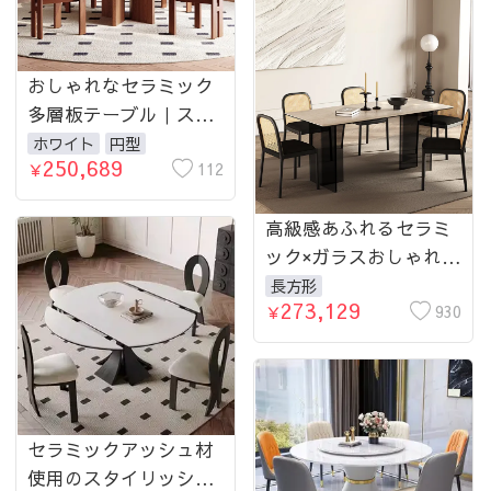
4078-table
おしゃれなセラミック
多層板テーブル｜スタ
イリッシュなダイニン
ホワイト
円型
250,689
グに最適 fmus-4081-
112
￥
table
高級感あふれるセラミ
ック×ガラスおしゃれテ
ーブル｜スタイリッシ
長方形
273,129
ュなダイニングに最適
930
￥
fmus-4082-table
セラミックアッシュ材
使用のスタイリッシュ