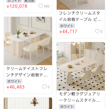
れインテリアに最適の
ホワイト
長方形
120,078
選択 hgl-4335-table
492
￥
フレンチクリームスタ
イル岩板テーブル ピュ
アホワイトの軽ラグジ
ホワイト
44,717
ュアリーモダンダイニ
0
￥
ング hxh-5695
クリームテイストフレ
ンチデザイン岩板テー
ブルセット 長方形ホワ
ホワイト
46,483
イトモダンシンプル軽
0
￥
ラグジュアリースタイ
モダン軽ラグジュアリ
ル hxh-5697
ークリームスタイル岩
板テーブルセット 楕円
ホワイト