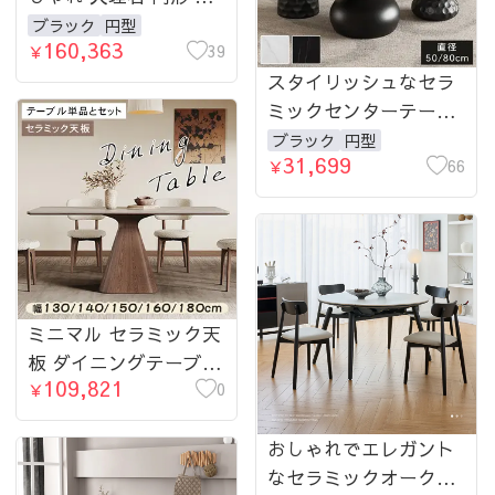
120 幅130 幅135 ステ
ブラック
円型
160,363
ンレス脚 ブラック脚部
39
￥
モダン 高級感 食卓テ
スタイリッシュなセラ
ーブル 4人 5人対応 リ
ミックセンターテーブ
ビング ダイニング用
ル｜モダンデザインの
ブラック
円型
31,699
hbso-3012
コーヒーテーブル｜リ
66
￥
ビングにぴったりな収
納付き机 hmsf-4663-
teatable
ミニマル セラミック天
板 ダイニングテーブル
109,821
長方形 モダン 無垢材
0
￥
ウォールナット色 イタ
リアン侘寂風 hagst-
おしゃれでエレガント
3420
なセラミックオークテ