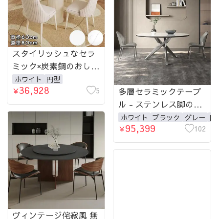
スタイリッシュなセラ
ミック×炭素鋼のおしゃ
れテーブルセット┃お
ホワイト
円型
36,928
しゃれ空間を演出 hsj-
5
多層セラミックテーブ
￥
2258-table
ル - ステンレス脚のス
タイリッシュデザイン
ホワイト
ブラック
グレー
円
95,399
hagst-5368-table
102
￥
ヴィンテージ侘寂風 無