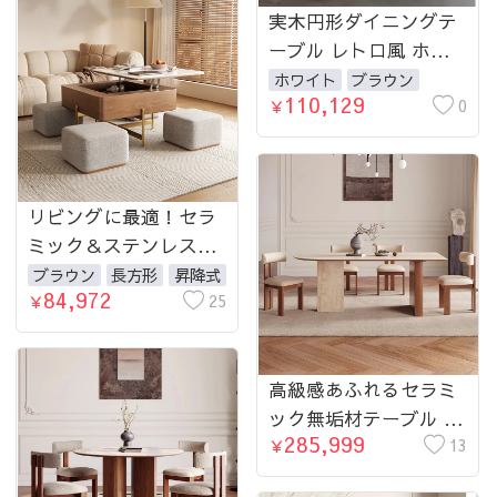
実木円形ダイニングテ
ーブル レトロ風 ホワ
イト岩板天板 中空レッ
ホワイト
ブラウン
110,129
グ仕様 hagst-5509
0
￥
リビングに最適！セラ
ミック＆ステンレス製
おしゃれセンターテー
ブラウン
長方形
昇降式
84,972
ブル fjnl-2452-
25
￥
teatable
高級感あふれるセラミ
ック無垢材テーブル -
285,999
おしゃれデザインで空
13
￥
間を格上げ fmus-