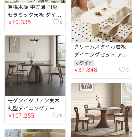
黄楊木調 中古風 円形
セラミック天板 ダイニ
70,335
ングテーブル ステンレ
0
￥
ス脚 リビング向け hjj-
3672
クリームスタイル岩板
ダイニングセット アイ
ランド一体型で現代的
ホワイト
37,848
かつシンプルな軽ラグ
0
￥
ジュアリーデザイン
hxh-5700
モダンイタリアン実木
丸型ダイニングテーブ
107,255
ル マットセラミック天
0
￥
板 ターンテーブル付き
hagst-3405