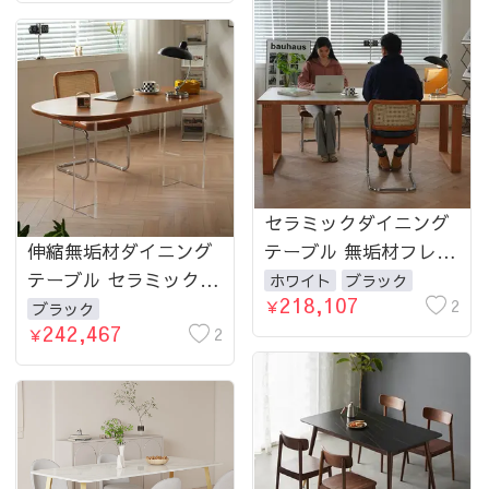
れたリビングにピッタ
事テーブル
リの一品
セラミックダイニング
伸縮無垢材ダイニング
テーブル 無垢材フレー
テーブル セラミック
ム チェリー材 ホワイ
ホワイト
ブラック
218,107
ブラック チェリー材
ト ブラック 幅1.4ｍ
2
￥
ブラック
242,467
2
1.6ｍ 1.8ｍ
￥