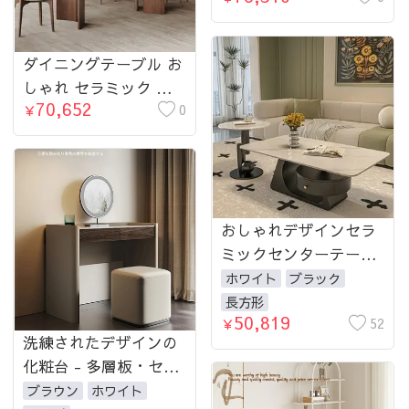
スタイル モダン高級感
セラミック天板 hagst-
ダイニングテーブル お
3419
しゃれ セラミック 天
70,652
板 モダン 北欧 無垢材
0
￥
リビング用 長方形 白
蜡木仕様 高級感セラミ
ック天板 hagst-3421
おしゃれデザインセラ
ミックセンターテーブ
ル｜おしゃれなリビン
ホワイト
ブラック
グを演出するアイテム
長方形
50,819
fel-2443-teatable
52
￥
洗練されたデザインの
化粧台 - 多層板・セラ
ミック・合成皮革製の
ブラウン
ホワイト