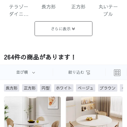
テラゾー
長方形
正方形
丸いテー
ダイニン
ブル
グテーブ
ル
さらに表示
カーブ型
楕円形
伸縮式
ターンテ
264件の商品があります！
ーブル付
き
並び順
絞り込む
長方形
正方形
円型
ホワイト
ベージュ
ブラウン
イ
折り畳み
加载更多
式