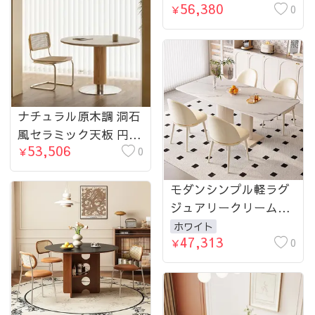
56,380
形アイランド一体型
0
￥
hxh-5698
ナチュラル原木調 洞石
風セラミック天板 円形
53,506
ダイニングテーブル 小
0
￥
戸建て向け hjj-3671
モダンシンプル軽ラグ
ジュアリークリームス
タイルトラバーチン岩
ホワイト
47,313
板テーブル ホワイト長
0
￥
方形ダイニングセット
hxh-5699