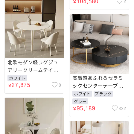
104,580
ホワイト 炭素鋼脚 モ
cm おしゃれ ダイニン
2
￥
ダンデザイン ハイテー
グ
ブル カフェ風 省スペ
ース 2人 4人 6人対応
hxh-5684
北欧モダン軽ラグジュ
アリークリームテイス
トシンプル円形セラミ
高級感あふれるセラミ
ホワイト
27,875
ック天板ダイニングテ
0
ックセンターテーブル
￥
ーブル hxh-5685
—モダンなリビングに
ホワイト
ブラック
最適なデザイン fmsf-
グレー
95,189
2029-teatable
322
￥