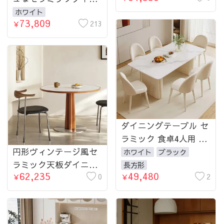
ングテーブル - 高級感
脚 北欧フレンチヴィン
ホワイト
73,809
溢れるインテリアの主
213
テージ風 無垢材 中古
￥
役 fmsf-772-table
調 丸テーブル hjj-3659
ダイニングテーブル セ
ラミック 食卓4人用 6
円形ヴィンテージ風セ
人用 4人 ホワイト ブラ
ホワイト
ブラック
ラミック天板ダイニン
ック 大理石柄 幅120
長方形
62,235
49,480
グテーブル 北欧ナチュ
0
140 160 180cm おしゃ
2
￥
￥
ラル 小さめサイズ 無
れ ダイニング
垢材 モダン シンプル
hjj-3667