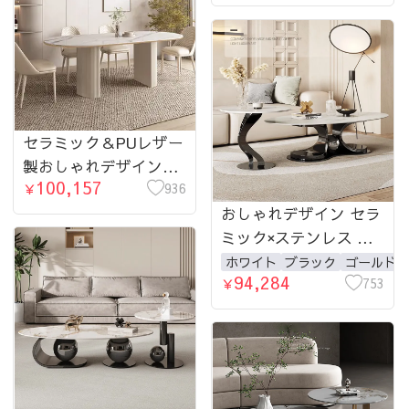
hsgmy-3907
セラミック＆PUレザー
製おしゃれデザインテ
100,157
ーブル｜ラグジュアリ
936
￥
ーなダイニング体験を
おしゃれデザイン セラ
あなたに hsj-2261-
ミック×ステンレス セ
table
ンターテーブルセット
ホワイト
ブラック
ゴールド
94,284
高級感漂うリビングに
753
￥
最適 fdl-2596-teatable