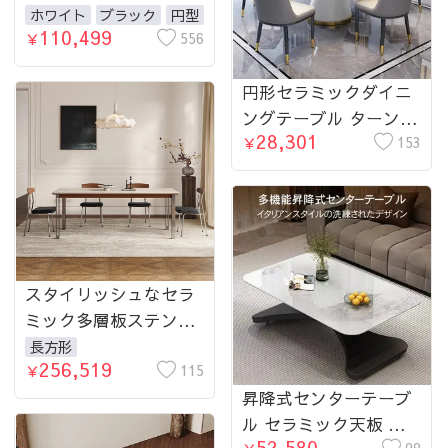
テーブル - 多層板デザ
ホワイト
ブラック
円型
110,499
インで高級感溢れるイ
556
￥
ンテリアに最適！
hagst-5355-table
円形セラミックダイニ
ングテーブル ターンテ
28,301
ーブル付き 回転トレイ
153
￥
付き gps-5802
スタイリッシュなセラ
ミック多層板ステンレ
ステーブル：おしゃれ
長方形
256,519
なデザインで洗練され
115
￥
た空間を演出 fmus-
昇降式センターテーブ
4087-table
ル セラミック天板 多
52,580
98