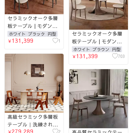
セラミックオーク多層
板テーブル | モダンデ
ザイン・高耐久性・ス
セラミックオーク多層
ホワイト
ブラック
円型
131,399
タイリッシュなインテ
1
板テーブル | モダンデ
￥
リア家具 hagst-5359-
ザインの高品質ダイニ
ホワイト
ブラウン
円型
131,399
table
ングテーブル | シンプ
703
￥
ルでスタイリッシュな
インテリアに最適
hagst-5360-table
高級セラミック多層板
テーブル｜洗練された
279,289
デザインで空間を格上
2
高品質セラミックテー
￥