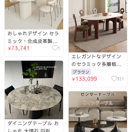
おしゃれデザイン セラ
ミック・合成皮革製ダ
73,741
イニングテーブルセッ
1
￥
ト - スタイリッシュな
エレガントなデザイン
インテリアに最適 hsj-
のセラミック多層板ア
2272-table
ッシュ材テーブル – リ
ブラウン
133,099
ビングを魅力的に演出
321
￥
fjx-2632-table
ダイニングテーブル お
しゃれ 大理石 円形 幅