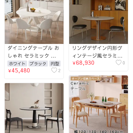
ダイニングテーブル お
リングデザイン円形ヴ
しゃれ セラミック 食
ィンテージ風セラミッ
68,930
卓4人用 6人用 4人 ホワ
ク天板ダイニングテー
0
￥
ホワイト
ブラック
円型
45,480
イト ブラック 大理石
2
ブル 中古調 小さめサ
￥
柄 幅120 140 160
イズ レトロモダン hjj-
180cm おしゃれ ダイニ
3670
ング