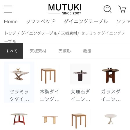
Home
ソファベッド
ダイニングテーブル
ソフ
トップ
/
ダイニングテーブル
/
天板素材
/
セラミックダイニングテ
ーブル
すべて
天板素材
天板形
機能
セラミッ
木製ダイ
大理石ダ
ガラスダ
クダイニ
ニングテ
イニング
イニング
ングテー
ーブル
テーブル
テーブル
ブル