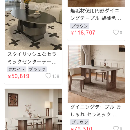
無垢材使用円形ダイニ
ングテーブル 胡桃色仕
上げ モダンミニマルス
ブラウン
118,707
タイル ホワイトセラミ
0
￥
ック天板 ラグジュアリ
ーデザイン hagst-3414
スタイリッシュなセラ
ミックセンターテーブ
ル - おしゃれデザイン
ホワイト
ブラック
50,819
でおしゃれな空間に最
138
￥
適 fel-2441-teatable
ダイニングテーブル お
しゃれ セラミック 天
板 グレー 北欧風無垢
ブラウン
76,310
材 長方形 イタリアン
0
￥