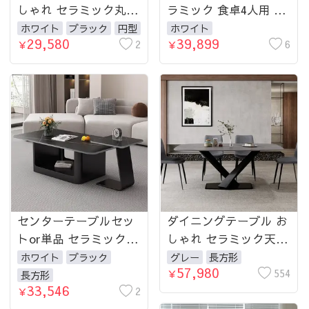
しゃれ セラミック丸
ラミック 食卓4人用 6
円卓 大理石風 食卓テ
人用 4人 ホワイト 幅
ホワイト
ブラック
円型
ホワイト
29,580
39,899
ーブル ラウンドテーブ
2
120 130 140 160 180cm
6
￥
￥
ル 2人4人6人用 カフェ
おしゃれ ダイニング
スタイル
センターテーブルセッ
ダイニングテーブル お
トor単品 セラミック
しゃれ セラミック天板
ホワイト 白 ブラック
大理石柄 食卓 4人用 4
ホワイト
ブラック
グレー
長方形
57,980
黒 大理石柄 幅120 130
人 6人 140cm 160cm
554
￥
長方形
33,546
140 160 180cm 洗練さ
2
180cm 耐久性 耐熱 食
￥