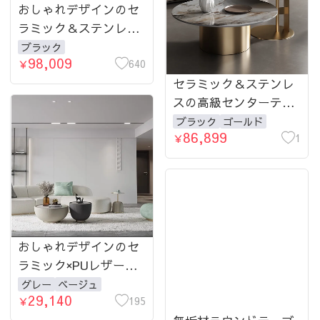
おしゃれデザインのセ
ラミック＆ステンレス
センターテーブルセッ
ブラック
98,009
ト – 高級感あふれるイ
640
￥
ンテリアを演出 fdl-
セラミック＆ステンレ
2597-teatable
スの高級センターテー
ブルセット｜おしゃれ
ブラック
ゴールド
86,899
なリビングに最適 fdl-
1
￥
2599-teatable
おしゃれデザインのセ
ラミック×PUレザーセ
ンターテーブル – リビ
グレー
ベージュ
29,140
ングを格調高く演出
195
￥