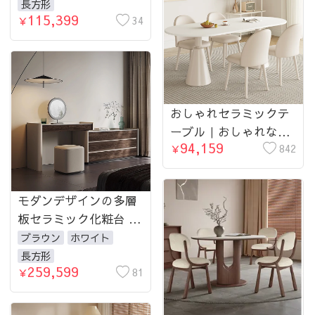
モダンスタイル 収納付
長方形
115,399
きコンソールテーブル
34
￥
fhx-4575-makeuptable
おしゃれセラミックテ
ーブル｜おしゃれなイ
94,159
ンテリアに最適なデザ
842
￥
イン家具 fmsf-2054-
table
モダンデザインの多層
板セラミック化粧台 -
スタイリッシュ・合成
ブラウン
ホワイト
皮革スツール付き収納
長方形
259,599
家具 fhx-4577-
81
￥
makeuptable