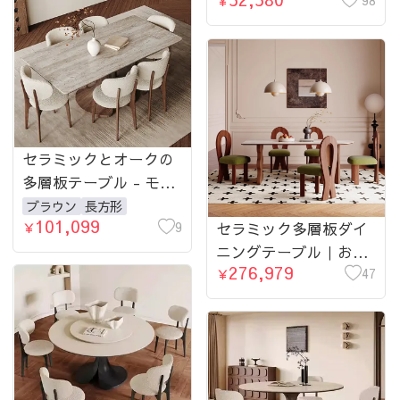
機能センターテーブル
￥
0005-table
セラミックとオークの
多層板テーブル - モダ
ンデザインと耐久性に
ブラウン
長方形
101,099
優れたリビング家具
9
セラミック多層板ダイ
￥
hagst-5358-table
ニングテーブル｜おし
276,979
ゃれでスタイリッシュ
47
￥
なデザイン fmus-
4090-table