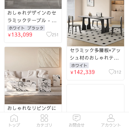
おしゃれデザインのセ
ラミックテーブル - 高
性能多層板＆アクリル
ホワイト
ブラック
133,099
仕上げ、上質な空間を
251
￥
演出 fjx-2641-table
セラミック多層板×アッ
シュ材のおしゃれテー
ブル|洗練されたデザイ
ホワイト
142,339
ンでお部屋を格上げ
312
￥
fjx-2643-table
おしゃれなリビングに
最適！高級感あふれる
セラミックセンターテ
ホワイト
トップ
カテゴリ
お問合せ
アカウント