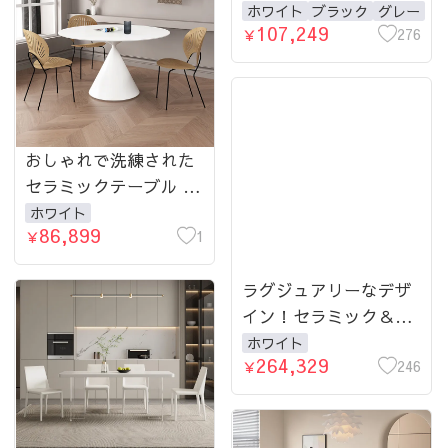
ーブルセット - インテ
ホワイト
ブラック
グレー
107,249
リアの主役に！ fjx-
276
￥
2635-table
おしゃれで洗練された
セラミックテーブル -
スタイリッシュなイン
ホワイト
86,899
テリアに最適！ fjx-
1
￥
2637-table
ラグジュアリーなデザ
イン！セラミック＆ス
テンレス 大理石テーブ
ホワイト
264,329
ル - 洗練されたダイニ
246
￥
ングを演出 fjx-2639-
table