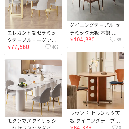
ダイニングテーブル セ
エレガントなセラミッ
ラミック天板 木製 北
104,380
クテーブル - モダンな
欧 無垢材 食卓テーブ
89
￥
77,580
デザインで魅力アップ
467
ルチェア b5127/b3121
￥
fmsf-769-table
椅子 ウォールナット
角型 オシャレ
ラウンド セラミック天
モダンでスタイリッシ
板 ダイニングテーブル
64,339
ュなセラミックダイニ
小型家庭用 ステンレス
0
￥