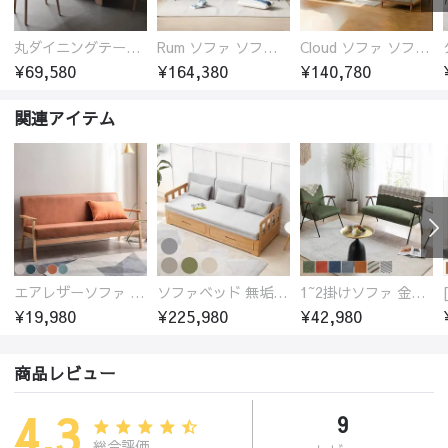
丸ダイニングテーブル セラミック天板 耐熱 キズに強い 丸型 北欧 無垢材 円卓 円型
Rum ソファ ソファー おしゃれ 1人掛け～4人掛け ウォールナットorオーク材フレーム 西海岸風 肘掛
Cloud ソファ ソファーおしゃれ 1人掛け～3人掛け チェリー材フレーム 木製 北欧 おしゃれ 5カラー 自由レイアウト
¥69,580
¥164,380
¥140,780
関連アイテム
エアレザーソファ おしゃれ 無地 1人用 二人掛け 3人掛け
ソファベッド 無垢材フレーム
1~2掛けソファ 金属フレーム 高反発ウレタン
¥19,980
¥225,980
¥42,980
商品レビュー
4.3
9
総合評価