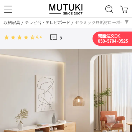
収納家具
/
テレビ台・テレビボード
/
セラミック無垢材ローボード 幅
収納家具
/
無垢材
/
セラミック無垢材ローボード 幅180ｃｍ テレビ
電話注文OK
4.4
5
050-5794-0525