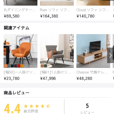
丸ダイニングテーブル セラミック天板 耐熱 キズに強い 丸型 北欧 無垢材 円卓 円型
Rum ソファ ソファー おしゃれ 1人掛け～4人掛け ウォールナットorオーク材フレーム 西海岸風 肘掛
Cloud ソファ ソファーおしゃれ 1人掛け～3人掛け チェリー材フレーム 木製 北欧 おしゃれ 5カラー 自由レイアウト
¥69,580
¥164,380
¥140,780
関連アイテム
[幅50]一人掛けソファ 高級合成皮革 コンパクト
[幅61]1人掛けソファ アンティーク調 パーソナルチェア
Chasoe 竹製テレビ台 ローボード
¥23,780
¥47,996
¥48,280
商品レビュー
4.4
5
総合評価
レビュー