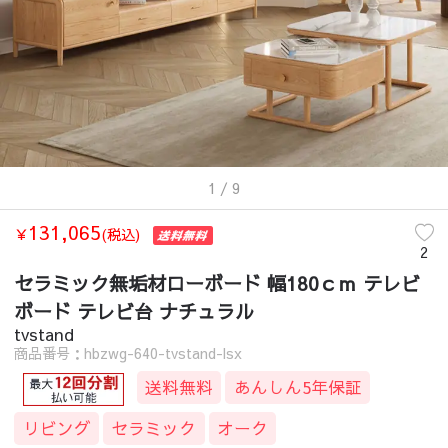
1
/ 9
131,065
￥
(税込)
2
セラミック無垢材ローボード 幅180ｃｍ テレビ
ボード テレビ台 ナチュラル
tvstand
商品番号：hbzwg-640-tvstand-lsx
送料無料
あんしん5年保証
リビング
セラミック
オーク