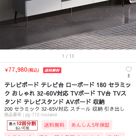
1
/ 13
77,980
￥
(税込)
3
テレビボード テレビ台 ローボード 180 セラミッ
ク おしゃれ 32-60V対応 TVボード TV台 TVス
タンド テレビスタンド AVボード 収納
200 セラミック 32-65V対応 スチール 収納 引き出し
商品番号：jrjj-772-tvstand
送料無料
あんしん5年保証