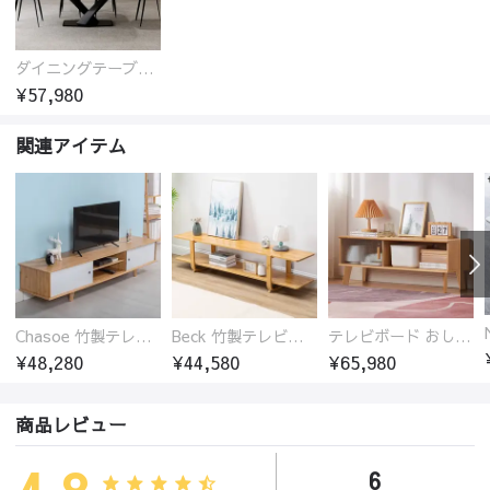
ダイニングテーブル おしゃれ セラミック天板 大理石柄 食卓 4人用 4人 6人 140cm 160cm 180cm 耐久性 耐熱 食事テーブル
¥57,980
関連アイテム
Chasoe 竹製テレビ台 ローボード
Beck 竹製テレビ台 ローボード 開放的
テレビボード おしゃれ ローボード 楠竹 幅100 幅120 幅140 幅160 ナチュラル 天然素材 北欧風 リビング収納 TV台 一人暮らし ファミリー対応 zt-548
¥48,280
¥44,580
¥65,980
商品レビュー
6