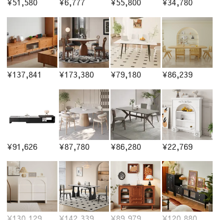
¥51,580
¥6,777
¥55,800
¥34,780
¥137,841
¥173,380
¥79,180
¥86,239
¥91,626
¥87,780
¥86,280
¥22,769
¥130,129
¥142,339
¥89,979
¥120,880