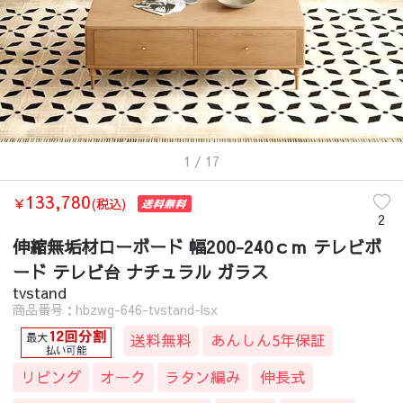
1
/ 17
133,780
￥
(税込)
2
伸縮無垢材ローボード 幅200-240ｃｍ テレビボ
ード テレビ台 ナチュラル ガラス
tvstand
商品番号：hbzwg-646-tvstand-lsx
送料無料
あんしん5年保証
リビング
オーク
ラタン編み
伸長式