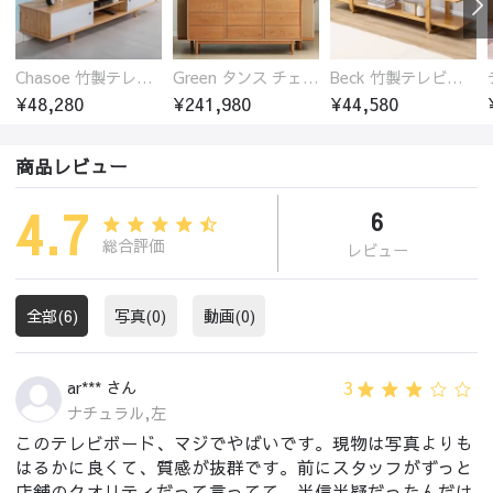
Chasoe 竹製テレビ台 ローボード
Green タンス チェスト チェリー材 無垢材
Beck 竹製テレビ台 ローボード 開放的
¥48,280
¥241,980
¥44,580
商品レビュー
4.7
6
総合評価
レビュー
全部(6)
写真(0)
動画(0)
3
ar*** さん
ナチュラル,左
このテレビボード、マジでやばいです。現物は写真よりも
はるかに良くて、質感が抜群です。前にスタッフがずっと
店舗のクオリティだって言ってて、半信半疑だったんだけ