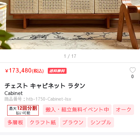
1
/ 17
173,480
￥
(税込)
0
チェスト キャビネット ラタン
Cabinet
商品番号：htb-1750-Cabinet-lsx
搬入・組立無料イベント中
オーク
多層板
クラフト紙
ブラウン
シンプル