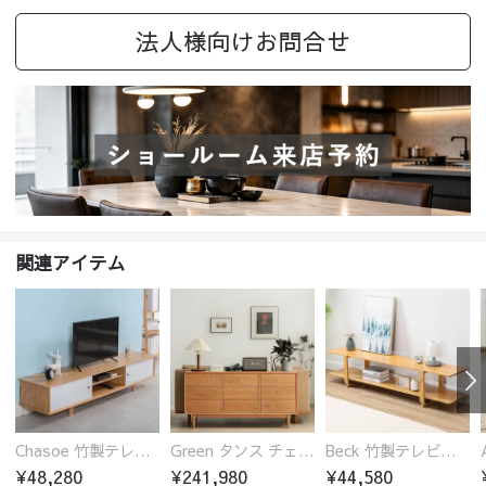
法人様向けお問合せ
関連アイテム
Chasoe 竹製テレビ台 ローボード
Green タンス チェスト チェリー材 無垢材
Beck 竹製テレビ台 ローボード 開放的
¥48,280
¥241,980
¥44,580