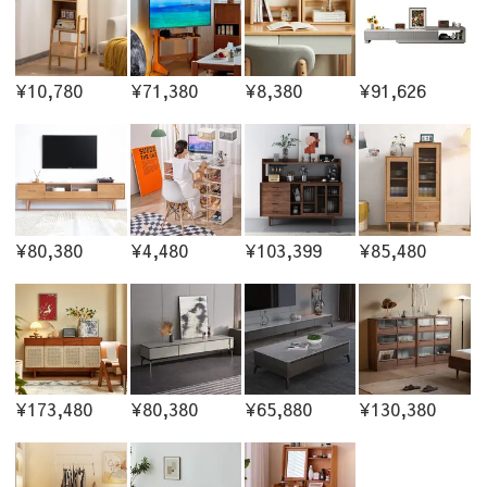
¥10,780
¥71,380
¥8,380
¥91,626
¥80,380
¥4,480
¥103,399
¥85,480
¥173,480
¥80,380
¥65,880
¥130,380