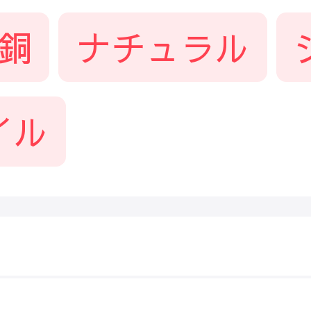
銅
ナチュラル
イル