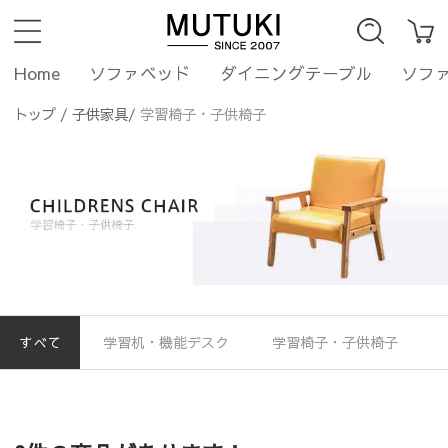
Home
ソファベッド
ダイニングテーブル
ソフ
トップ
/
子供家具
/
学習椅子・子供椅子
すべて
学習机・機能デスク
学習椅子・子供椅子