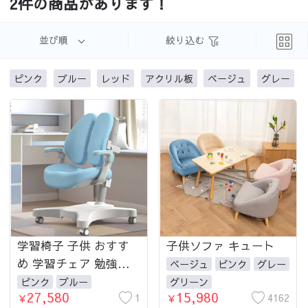
2件の商品があります！
並び順
絞り込む
ピンク
ブルー
レッド
アクリル板
ベージュ
グレー
没有更多了
学習椅子 子供 おすす
子供ソファ キュート
め 学習チェア 勉強椅
ベージュ
ピンク
グレー
子 キャスター付き 椅
ピンク
ブルー
グリーン
27,580
15,980
子 チェアー 勉強いす
1
4162
￥
￥