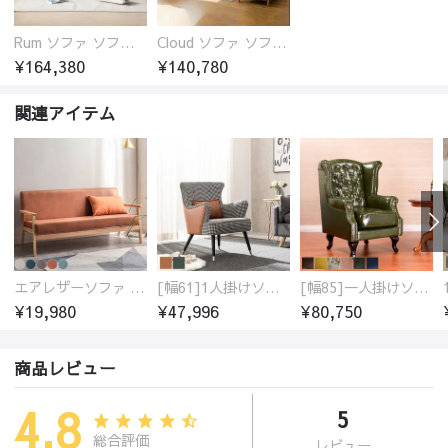
Rum ソファ ソファー おしゃれ 1人掛け～4人掛け ウォールナットorオーク材フレーム 西海岸風 肘掛
Cloud ソファ ソファーおしゃれ 1人掛け～3人掛け チェリー材フレーム 木製 北欧 おしゃれ 5カラー 自由レイアウト
¥164,380
¥140,780
関連アイテム
エアレザーソファ おしゃれ 無地 1人用 二人掛け 3人掛け
[幅61]1人掛けソファ アンティーク調 パーソナルチェア
[幅85]一人掛けソファ 多種類生地 高級感
¥19,980
¥47,996
¥80,750
商品レビュー
4.8
5
総合評価
レビュー