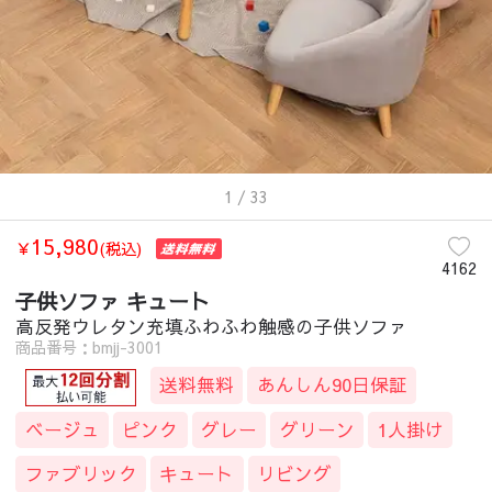
1
/ 33
15,980
￥
(税込)
4162
子供ソファ キュート
高反発ウレタン充填ふわふわ触感の子供ソファ
商品番号：bmjj-3001
送料無料
あんしん90日保証
ベージュ
ピンク
グレー
グリーン
1人掛け
ファブリック
キュート
リビング