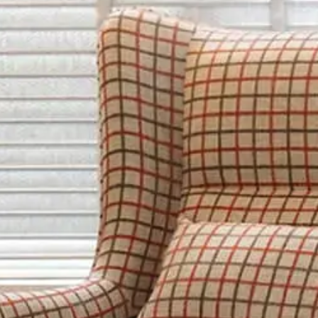
ックソファ
/
Alexan