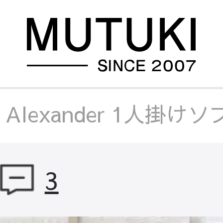
/
Alexander 1人掛
ュクス
/
Alexande
3
ン
/
Alexander 1