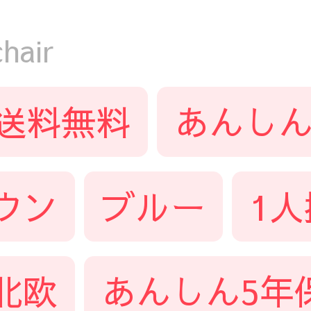
air
送料無料
あんしん
ウン
ブルー
1
北欧
あんしん5年