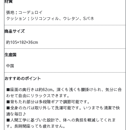
材質
張地：コーデュロイ
クッション：シリコンフィル、ウレタン、Sバネ
商品サイズ
約105×182×36cm
生産国
中国
おすすめのポイント
■座面の奥行きは約62cm。深くも浅くも腰掛けられ、気分に合
わせて自由にリラックスできます。
■背もたれ部分は多段階ギアで調節可能です。
■全身のカバは取り外して洗濯可能です。いつまでも清潔で快
適な毎日♪
■人間工学に基づいた設計で、体への負担を軽減してくれま
す。長時間座っても疲れません。