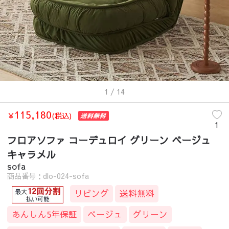
1
/ 14
115,180
￥
(税込)
1
フロアソファ コーデュロイ グリーン ベージュ
キャラメル
sofa
商品番号：dlo-024-sofa
リビング
送料無料
あんしん5年保証
ベージュ
グリーン