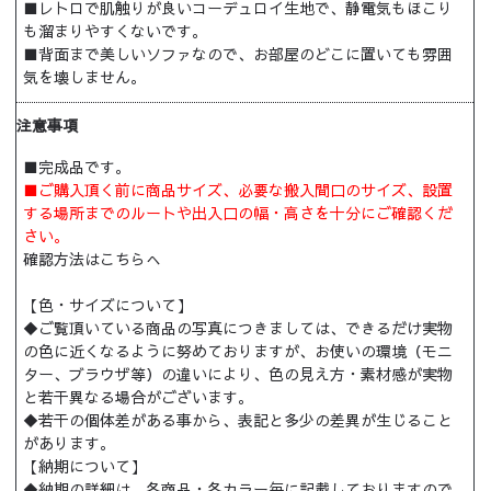
■レトロで肌触りが良いコーデュロイ生地で、静電気もほこり
も溜まりやすくないです。
■背面まで美しいソファなので、お部屋のどこに置いても雰囲
気を壊しません。
注意事項
■完成品です。
■ご購入頂く前に商品サイズ、必要な搬入間口のサイズ、設置
する場所までのルートや出入口の幅・高さを十分にご確認くだ
さい。
確認方法はこちらへ
【色・サイズについて】
◆ご覧頂いている商品の写真につきましては、できるだけ実物
の色に近くなるように努めておりますが、お使いの環境（モニ
ター、ブラウザ等）の違いにより、色の見え方・素材感が実物
と若干異なる場合がございます。
◆若干の個体差がある事から、表記と多少の差異が生じること
があります。
【納期について】
◆納期の詳細は、各商品・各カラー毎に記載しておりますので