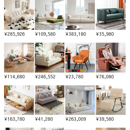
¥285,926
¥109,580
¥383,180
¥35,980
¥114,680
¥246,552
¥23,780
¥76,080
¥163,780
¥41,280
¥263,009
¥39,580