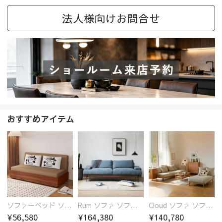
法人様向けお問合せ
おすすめアイテム
ソファーベッド ソファベッド 2人 3人掛け 「幅100～180cm」ソファー ソファーベッド 1人掛け 2人掛け 3人掛け 収納付き 北欧 コンパクト-fsx-1005
Rum ソファ ソファー おしゃれ 1人掛け～4人掛け ウォールナットorオーク材フレーム 西海岸風 肘掛
Cloud ソファ ソファーおしゃれ 1人掛け～3人掛け チェリー材フレーム 木製 北欧 おしゃれ 5カラー 自由レイアウト
¥56,580
¥164,380
¥140,780