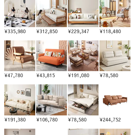
¥335,980
¥312,850
¥229,347
¥118,480
¥47,780
¥43,815
¥191,080
¥78,580
¥191,380
¥106,780
¥78,580
¥244,752