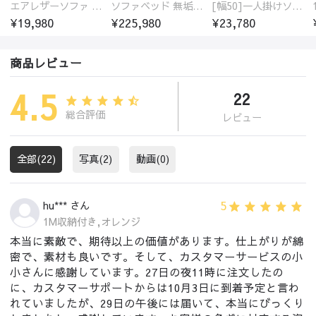
エアレザーソファ おしゃれ 無地 1人用 二人掛け 3人掛け
ソファベッド 無垢材フレーム
[幅50]一人掛けソファ 高級合成皮革 コンパクト
¥19,980
¥225,980
¥23,780
商品レビュー
4.5
22
総合評価
レビュー
全部(22)
写真(2)
動画(0)
5
hu*** さん
1M収納付き,オレンジ
本当に素敵で、期待以上の価値があります。仕上がりが綿
密で、素材も良いです。そして、カスタマーサービスの小
小さんに感謝しています。27日の夜11時に注文したの
に、カスタマーサポートからは10月3日に到着予定と言わ
れていましたが、29日の午後には届いて、本当にびっくり