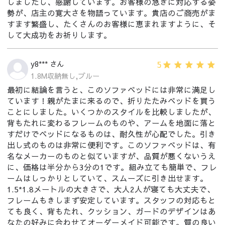
しましたし、感謝しています。お客様の急ぎに対応する姿
勢が、店主の寛大さを物語っています。貴店のご商売がま
すます繁盛し、たくさんのお客様に恵まれますように、そ
して大成功をお祈りします。
5
y8*** さん
1.8M収納無し,ブルー
最初に結論を言うと、このソファベッドには非常に満足し
ています！親がたまに来るので、折りたたみベッドを買う
ことにしました。いくつかのスタイルを比較しましたが、
背もたれに変わるフレームのものや、アームを地面に落と
すだけでベッドになるものは、耐久性が心配でした。引き
出し式のものは非常に便利です。このソファベッドは、有
名なメーカーのものと似ていますが、品質が悪くないうえ
に、価格は半分から3分の1です。組み立ても簡単で、フレ
ームはしっかりとしていて、スムーズに引き出せます。
1.5*1.8メートルの大きさで、大人2人が寝ても大丈夫で、
フレームもきしまず安定しています。スタッフの対応もと
ても良く、背もたれ、クッション、ガードのデザインはあ
なたの好みに合わせてオーダーメイド可能です。質の良い