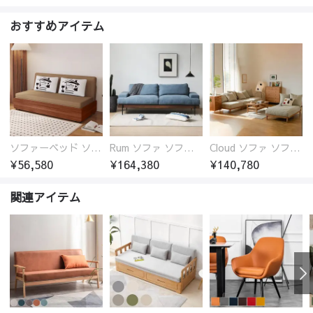
おすすめアイテム
ソファーベッド ソファベッド 2人 3人掛け 「幅100～180cm」ソファー ソファーベッド 1人掛け 2人掛け 3人掛け 収納付き 北欧 コンパクト-fsx-1005
Rum ソファ ソファー おしゃれ 1人掛け～4人掛け ウォールナットorオーク材フレーム 西海岸風 肘掛
Cloud ソファ ソファーおしゃれ 1人掛け～3人掛け チェリー材フレーム 木製 北欧 おしゃれ 5カラー 自由レイアウト
¥56,580
¥164,380
¥140,780
関連アイテム