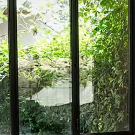
ックソファ
/
1人掛け 