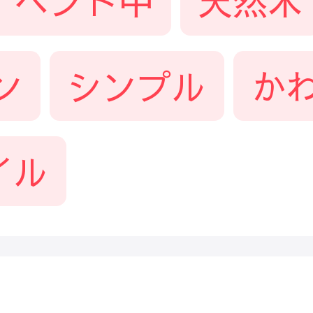
イベント中
天然木
ン
シンプル
か
イル