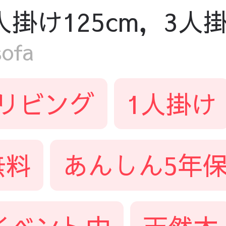
人掛け125cm，3人掛
ofa
リビング
1人掛け
無料
あんしん5年