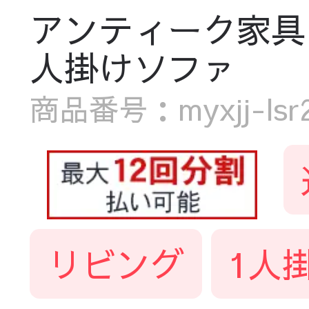
アンティーク家具
人掛けソファ
商品番号：myxjj-lsr
リビング
1人