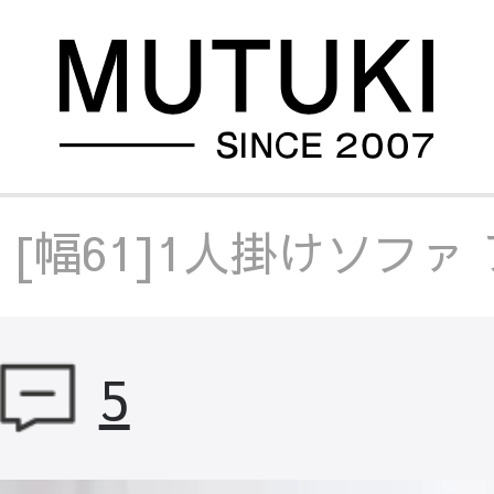
/
[幅61]1人掛けソフ
トソファ
/
[幅61]1
5
ックソファ
/
[幅61]