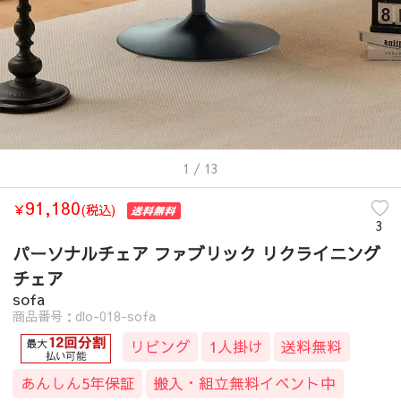
1
/ 13
91,180
￥
(税込)
3
パーソナルチェア ファブリック リクライニング
チェア
sofa
商品番号：dlo-018-sofa
リビング
1人掛け
送料無料
あんしん5年保証
搬入・組立無料イベント中