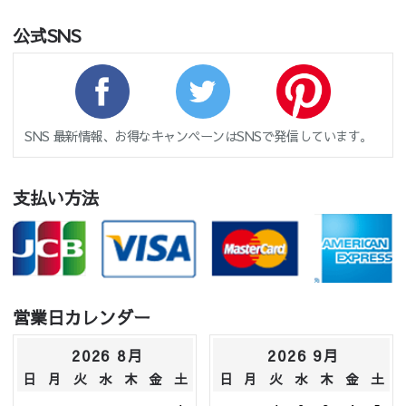
公式SNS
SNS 最新情報、お得なキャンペーンはSNSで発信しています。
支払い方法
営業日カレンダー
2026 8月
2026 9月
日
月
火
水
木
金
土
日
月
火
水
木
金
土