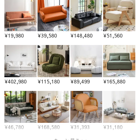
¥19,980
¥39,580
¥148,480
¥51,560
¥402,980
¥115,180
¥89,499
¥165,880
¥46,780
¥168,580
¥31,393
¥31,180