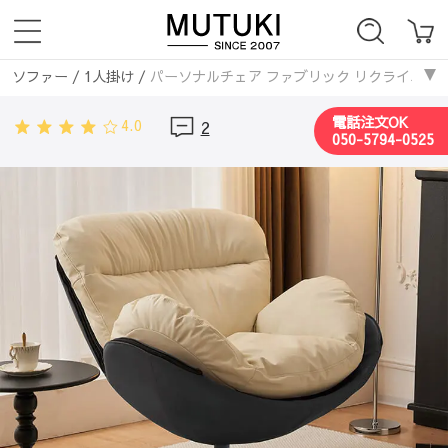
ソファー
/
1人掛け
/
パーソナルチェア ファブリック リクライニン
ソファー
/
ファブリックソファ
/
パーソナルチェア ファブリック 
電話注文OK
4.0
2
050-5794-0525