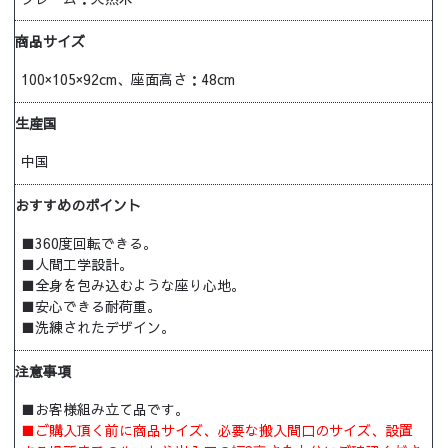
商品サイズ
100×105×92cm、座面高さ：48cm
生産国
中国
おすすめのポイント
■360度回転できる。
■人間工学設計。
■全身を包み込むような座り心地。
■安心できる耐荷重。
■洗練されたデザイン。
注意事項
■お客様組み立て品です。
■ご購入頂く前に商品サイズ、必要な搬入間口のサイズ、設置