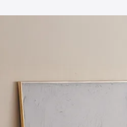
ソファー
/
4人掛け
ソファー
/
エアレザ
ソファー
/
無垢材フ
ソファー
/
ファブリ
ソファー
/
レザー・
ソファー
/
コーデュ