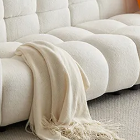
ファ
/
【1人掛け～5〜6
トソファ
/
【1人掛け～
ー
/
【1人掛け～5〜6人
レーム
/
【1人掛け～5〜
ックソファ
/
【1人掛け
合皮ソファ
/
【1人掛け