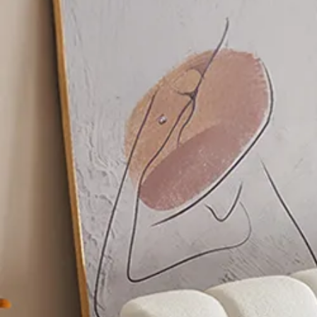
ソファー
/
オットマ
ソファー
/
1人掛け
ソファー
/
リクライ
ソファー
/
2人掛け
ソファー
/
3人掛け