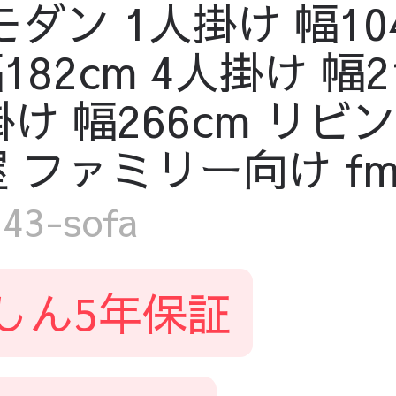
ダン 1人掛け 幅104
幅182cm 4人掛け 幅
人掛け 幅266cm リ
ファミリー向け fmdg
3-sofa
しん5年保証