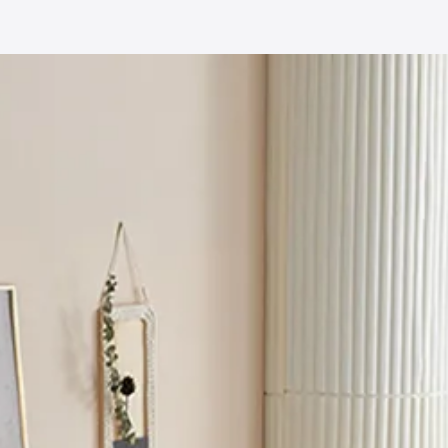
/
【1人掛け～5〜6人掛け
ー
/
【1人掛け～5〜6人
レーム
/
【1人掛け～5〜
ックソファ
/
【1人掛け
合成皮革
/
【1人掛け～
ロイ
/
【1人掛け～5〜6