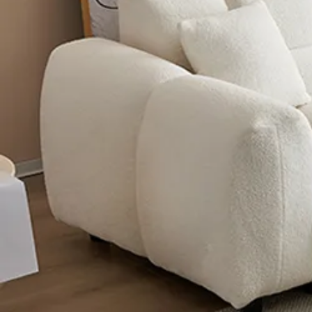
ソファー
/
カウチソ
ソファー
/
コンパク
ソファー
/
エアレザ
ソファー
/
無垢材フ
ソファー
/
ファブリ
ソファー
/
レザー・