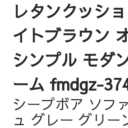
レタンクッション
ソファー
/
ライトリ
イトブラウン 
ソファー
/
ゴージャ
シンプル モダン 
ソファー
/
ナチュラ
ーム fmdgz-37
シープボア ソファ
ュ グレー グリー