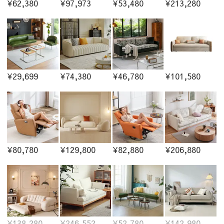
¥62,380
¥97,973
¥53,480
¥213,280
¥29,699
¥74,380
¥46,780
¥101,580
¥80,780
¥129,800
¥82,880
¥206,880
¥138,280
¥246,552
¥52,780
¥142,980