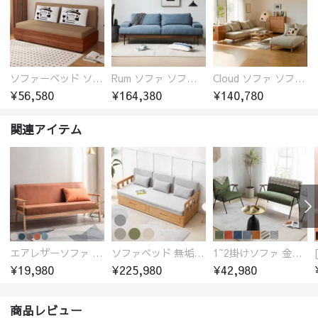
ソファーベッド ソファベッド 2人 3人掛け 「幅100～180cm」ソファー ソファーベッド 1人掛け 2人掛け 3人掛け 収納付き 北欧 コンパクト-fsx-1005
Rum ソファ ソファー おしゃれ 1人掛け～4人掛け ウォールナットorオーク材フレーム 西海岸風 肘掛
Cloud ソファ ソファーおしゃれ 1人掛け～3人掛け チェリー材フレーム 木製 北欧 おしゃれ 5カラー 自由レイアウト
¥56,580
¥164,380
¥140,780
関連アイテム
エアレザーソファ おしゃれ 無地 1人用 二人掛け 3人掛け
ソファベッド 無垢材フレーム
1~2掛けソファ 金属フレーム 高反発ウレタン
¥19,980
¥225,980
¥42,980
商品レビュー