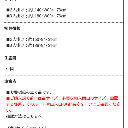
■2人掛け：約L140×W80×H73cm
■3人掛け：約L180×W80×H73cm
梱包情報
■2人掛け：約150×84×51cm
■3人掛け：約189×84×51cm
生産国
中国
注意点
■お客様組み立て品です。
■ご購入頂く前に商品サイズ、必要な搬入間口のサイズ、設置
する場所までのルートや出入口の幅?高さを十分にご確認くださ
い。
確認方法はこちらへ