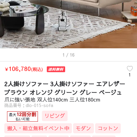
1
/ 16
106,780
￥
(税込)
1
2人掛けソファー 3人掛けソファー エアレザー
ブラウン オレンジ グリーン グレー ベージュ
爪に強い張地 双人位140cm 三人位180cm
商品番号：dlo-015-sofa
リビング
搬入・組立無料イベント中
モダン
コットン