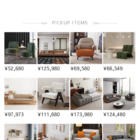
PICKUP ITEMS
¥52,680
¥125,980
¥69,580
¥66,549
¥97,973
¥111,680
¥173,980
¥124,480