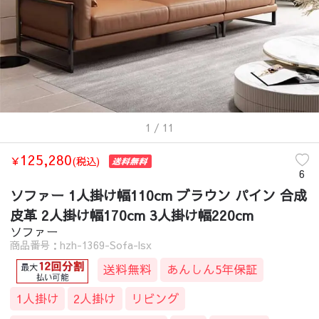
1
/ 11
125,280
￥
(税込)
6
ソファー 1人掛け幅110cm ブラウン パイン 合成
皮革 2人掛け幅170cm 3人掛け幅220cm
ソファー
商品番号：hzh-1369-Sofa-lsx
送料無料
あんしん5年保証
1人掛け
2人掛け
リビング