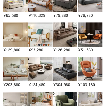
¥65,580
¥116,329
¥79,880
¥76,780
¥129,800
¥93,280
¥126,280
¥51,580
¥203,880
¥124,480
¥304,980
¥103,180