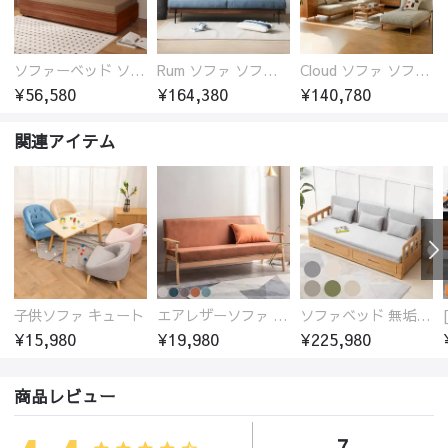
ソファーベッド ソファベッド 2人 3人掛け 「幅100～180cm」ソファー ソファーベッド 1人掛け 2人掛け 3人掛け 収納付き 北欧 コンパクト-fsx-1005
Rum ソファ ソファー おしゃれ 1人掛け～4人掛け ウォールナットorオーク材フレーム 西海岸風 肘掛
Cloud ソファ ソファーおしゃれ 1人掛け～3人掛け チェリー材フレーム 木製 北欧 おしゃれ 5カラー 自由レイアウト
¥56,580
¥164,380
¥140,780
関連アイテム
子供ソファ キュート
エアレザーソファ おしゃれ 無地 1人用 二人掛け 3人掛け
ソファベッド 無垢材フレーム
¥15,980
¥19,980
¥225,980
商品レビュー
7