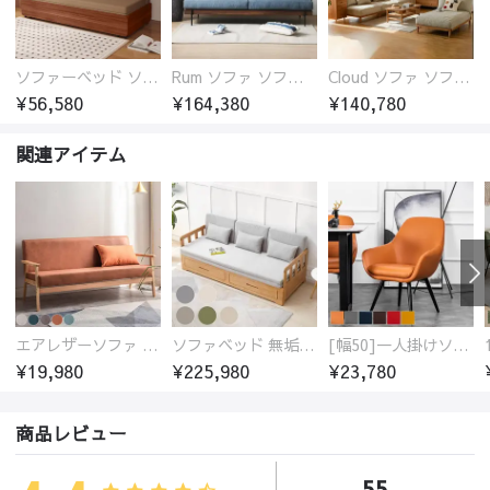
ソファーベッド ソファベッド 2人 3人掛け 「幅100～180cm」ソファー ソファーベッド 1人掛け 2人掛け 3人掛け 収納付き 北欧 コンパクト-fsx-1005
Rum ソファ ソファー おしゃれ 1人掛け～4人掛け ウォールナットorオーク材フレーム 西海岸風 肘掛
Cloud ソファ ソファーおしゃれ 1人掛け～3人掛け チェリー材フレーム 木製 北欧 おしゃれ 5カラー 自由レイアウト
¥56,580
¥164,380
¥140,780
関連アイテム
エアレザーソファ おしゃれ 無地 1人用 二人掛け 3人掛け
ソファベッド 無垢材フレーム
[幅50]一人掛けソファ 高級合成皮革 コンパクト
¥19,980
¥225,980
¥23,780
商品レビュー
55