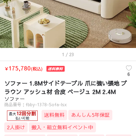
1
/ 23
175,780
￥
(税込)
6
ソファー 1.8Mサイドテーブル 爪に強い張地 ブ
ラウン アッシュ材 合皮 ベージュ 2M 2.4M
ソファー
商品番号：fbby-1378-Sofa-lsx
送料無料
あんしん5年保証
2人掛け
搬入・組立無料イベント中