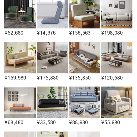
¥52,680
¥14,976
¥156,563
¥198,080
¥159,980
¥175,880
¥135,850
¥120,580
¥68,480
¥33,580
¥88,980
¥55,980