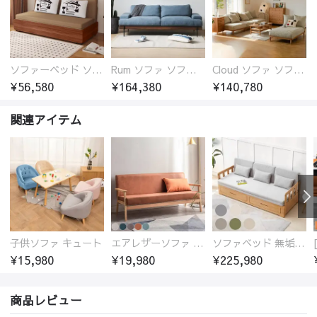
ソファーベッド ソファベッド 2人 3人掛け 「幅100～180cm」ソファー ソファーベッド 1人掛け 2人掛け 3人掛け 収納付き 北欧 コンパクト-fsx-1005
Rum ソファ ソファー おしゃれ 1人掛け～4人掛け ウォールナットorオーク材フレーム 西海岸風 肘掛
Cloud ソファ ソファーおしゃれ 1人掛け～3人掛け チェリー材フレーム 木製 北欧 おしゃれ 5カラー 自由レイアウト
¥56,580
¥164,380
¥140,780
関連アイテム
子供ソファ キュート
エアレザーソファ おしゃれ 無地 1人用 二人掛け 3人掛け
ソファベッド 無垢材フレーム
¥15,980
¥19,980
¥225,980
商品レビュー