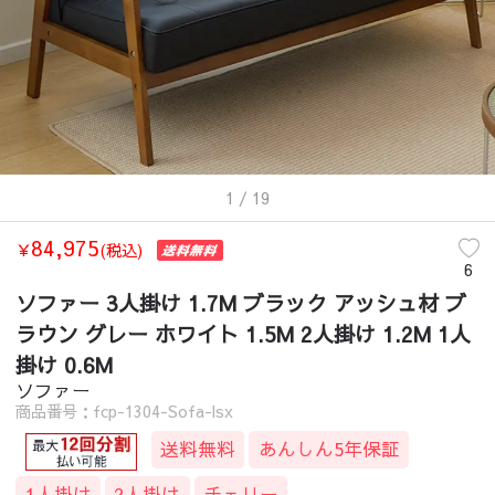
1
/ 19
84,975
￥
(税込)
6
ソファー 3人掛け 1.7M ブラック アッシュ材 ブ
ラウン グレー ホワイト 1.5M 2人掛け 1.2M 1人
掛け 0.6M
ソファー
商品番号：fcp-1304-Sofa-lsx
送料無料
あんしん5年保証
1人掛け
2人掛け
チェリー