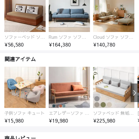
ソファーベッド ソファベッド 2人 3人掛け 「幅100～180cm」ソファー ソファーベッド 1人掛け 2人掛け 3人掛け 収納付き 北欧 コンパクト-fsx-1005
Rum ソファ ソファー おしゃれ 1人掛け～4人掛け ウォールナットorオーク材フレーム 西海岸風 肘掛
Cloud ソファ ソファーおしゃれ 1人掛け～3人掛け チェリー材フレーム 木製 北欧 おしゃれ 5カラー 自由レイアウト
¥56,580
¥164,380
¥140,780
関連アイテム
子供ソファ キュート
エアレザーソファ おしゃれ 無地 1人用 二人掛け 3人掛け
ソファベッド 無垢材フレーム
¥15,980
¥19,980
¥225,980
商品レビュー