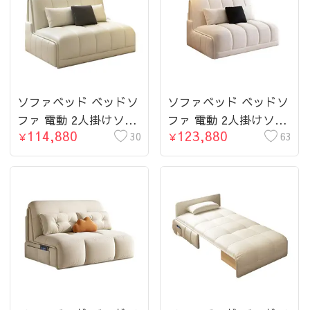
ージュ グレー ブルー
ソファベッド ベッドソ
ソファベッド ベッドソ
ファ 電動 2人掛けソフ
ファ 電動 2人掛けソフ
114,880
123,880
ァ 収納付き 1P 幅
30
ァ 収納付き 1P 幅
63
￥
￥
80~160cm リビングソ
80~160cm リビングソ
ファー オシャレ シン
ファー オシャレ シン
プル 一人暮らし 北欧
プル 一人暮らし 北欧
風
風