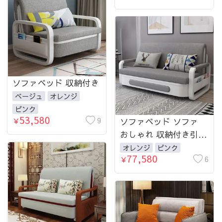
クト
ソファベッド 収納付き
ベージュ
オレンジ
ピンク
53,580
9
ソファベッド ソファ
￥
おしゃれ 収納付き引き
出しタイプ 金属フレー
オレンジ
ピンク
77,580
ム おしゃれ 1人掛け 2
6
￥
人掛け 3人掛け 4人掛
け