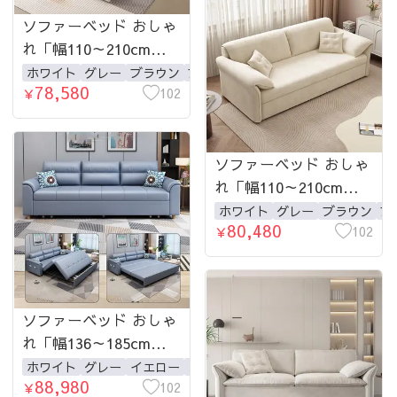
ソファーベッド おしゃ
れ「幅110～210cm」ソ
ファー 1人掛け 2人掛
ホワイト
グレー
ブラウン
ブルー
78,580
け 3人掛け 収納付き ウ
102
￥
レタン 北欧 コンパク
ト-fsx-1014
ソファーベッド おしゃ
れ「幅110～210cm」ソ
ファー 1人掛け 2人掛
ホワイト
グレー
ブラウン
ブ
80,480
け 3人掛け 収納付き ウ
102
￥
レタン 北欧 コンパク
ト-fsx-1015
ソファーベッド おしゃ
れ「幅136～185cm」ソ
ファー 2人掛け 3人掛
ホワイト
グレー
イエロー
オレンジ
ピンク
88,980
け 収納付き ウレタン
102
￥