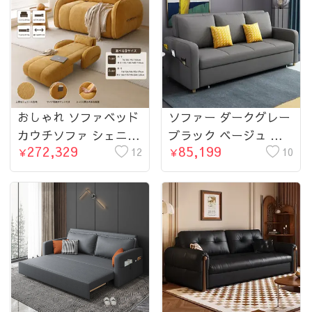
らし 北欧風
しゃれ 一人暮らし 来
客用
おしゃれ ソファベッド
ソファー ダークグレー
カウチソファ シェニー
ブラック ベージュ ラ
272,329
85,199
ル ソファ 120cm
12
イトグリーン ブルー
10
￥
￥
130cm 140cm 150cm
グリーン オレンジ ダ
160cm 170cm 190cm
ークブラウン ライトブ
200cm 220cm 3人掛け
ルー ライトグレー 綿
4人掛け 北欧 モダン リ
麻 無垢材 hyt-3767-
ビング ファブリック
sofa