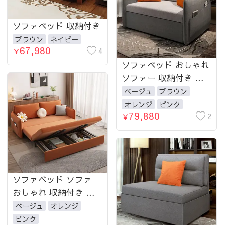
ソファベッド 収納付き
ブラウン
ネイビー
67,980
4
￥
ソファベッド おしゃれ
ソファー 収納付き 幅
95cm～195cm 引き出
ベージュ
ブラウン
しタイプソファベッド
オレンジ
ピンク
79,880
グレー ベージュ カー
2
￥
キ fnm-950-Sofa-lsx
ソファベッド ソファ
おしゃれ 収納付き 北
欧 モダン 幅100cm 幅
ベージュ
オレンジ
120cm 幅140cm 幅
ピンク