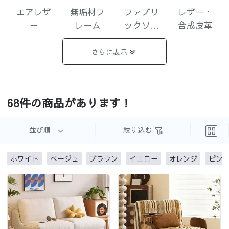
エアレザ
無垢材フ
ファブリ
レザー・
ー
レーム
ックソフ
合成皮革
ァ
さらに表示
コーデュ
68件の商品があります！
ロイ
並び順
絞り込む
ホワイト
ベージュ
ブラウン
イエロー
オレンジ
ピン
没有更多了