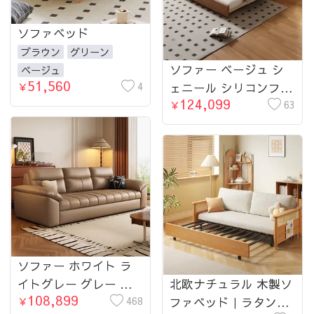
sofa
ソファベッド
ブラウン
グリーン
ソファー ベージュ シ
ベージュ
51,560
4
ェニール シリコンフィ
￥
124,099
ル アッシュ材 パイン
63
￥
hyt-3778-sofa
ソファー ホワイト ラ
イトグレー グレー グ
北欧ナチュラル 木製ソ
108,899
リーン ダークブラウン
468
ファベッド｜ラタン調
￥