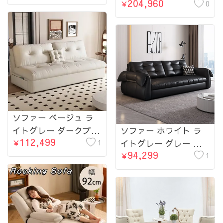
204,960
オレンジ ブラック ブ
サイド×収納付き キャ
0
￥
ルー 合皮 シリコンフ
スター搭載 おしゃれリ
ィル 無垢材 ダウン
ビング用 hemw-6300
hyt-3779-sofa
ソファー ベージュ ラ
イトグレー ダークブラ
ソファー ホワイト ラ
112,499
ウン ブルー オレンジ
1
イトグレー グレー グ
￥
94,299
エメラルドグリーン ダ
リーン ダークブラウン
1
￥
ークグレー エアレザー
オレンジ ブラック ブ
シリコンフィル 無垢材
ルー 合皮 シリコンフ
ダウン hyt-3781-sofa
ィル 無垢材 ダウン
hyt-3784-sofa