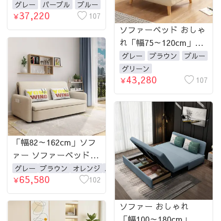
ジ ブラウン 幅0.68-1.5
グレー
パープル
ブルー
37,220
ｍ 1人掛け 2人掛け
107
￥
ソファーベッド おしゃ
れ「幅75～120cm」ソ
ファー 1人掛け 2人掛
グレー
ブラウン
ブルー
け ウレタン 無垢材 北
グリーン
43,280
欧 コンパクト-fsx-995
107
￥
「幅82～162cm」ソフ
ァー ソファーベッド 1
人掛け 2人掛け 3人掛
グレー
ブラウン
オレンジ
パープル
ブルー
グリーン
65,580
け 収納付き ウレタン
102
￥
天然木 北欧 コンパク
ト-fsx-999
ソファー おしゃれ
「幅100～180cm」ソフ