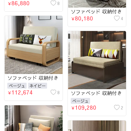
86,880
170cm 幅200cm 収納
8
￥
fnm-951-Sofa-lsx付き
ソファベッド 収納付き
80,180
4
￥
ソファベッド 収納付き
ベージュ
ネイビー
112,674
8
ソファベッド 収納付き
￥
ベージュ
109,280
2
￥