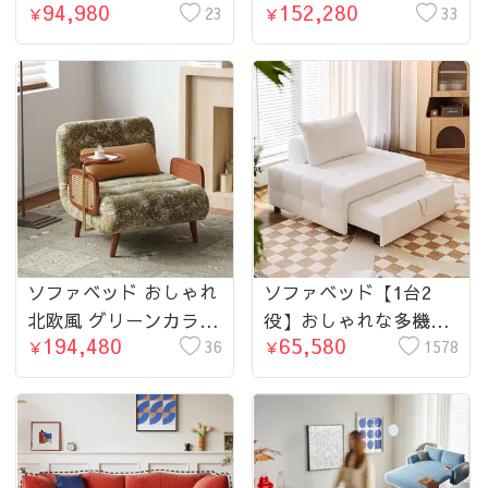
94,980
152,280
北欧 ナチュラル コン
23
ト グリーン 北欧 ナチ
33
￥
￥
パクト リビング ワン
ュラル モダン リビン
ルーム 来客用
グ ワンルーム 来客用
ソファベッド おしゃれ
ソファベッド【1台2
北欧風 グリーンカラー
役】おしゃれな多機能
194,480
65,580
棉麻風ファブリック 1
36
ソファベッド｜省スペ
1578
￥
￥
人掛け対応 コンパクト
ースで快適ライフ
設計 リビング ワンル
ーム 来客用にもおすす
め