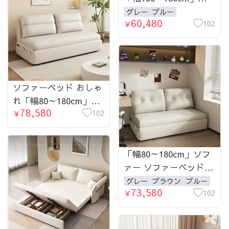
ァーベッド 1人掛け 2
グレー
ブルー
60,480
人掛け 3人掛け 収納付
102
￥
き ウレタン 天然木 北
欧 コンパクト-fsx-
1001
ソファーベッド おしゃ
れ「幅80～180cm」ソ
78,580
ファー 1人掛け 2人掛
102
￥
け 3人掛け 収納付き ウ
レタン 北欧 コンパク
ト-fsx-1009
「幅80～180cm」ソフ
ァー ソファーベッド
おしゃれ 1人掛け 2人
グレー
ブラウン
ブルー
73,580
掛け 3人掛け 収納付き
102
￥
ウレタン 北欧 コンパ
クト-fsx-1012