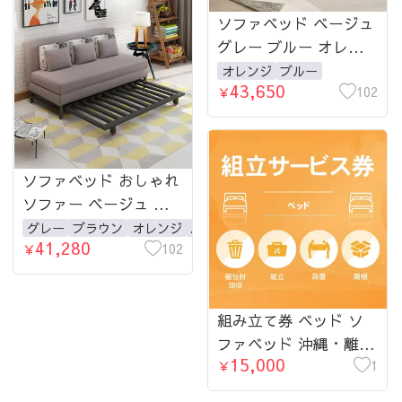
ソファベッド ベージュ
グレー ブルー オレン
ジ ブラウン 幅0.68-1.5
オレンジ
ブルー
43,650
ｍ 1人掛け 2人掛け
102
￥
ソファベッド おしゃれ
ソファー ベージュ グ
レー ブルー オレンジ
グレー
ブラウン
オレンジ
パープル
41,280
ブラウン 幅0.68-1.5ｍ
102
￥
1人掛け 2人掛け 北欧
fyj-1254-Sofabed-lsx
組み立て券 ベッド ソ
ファベッド 沖縄・離島
15,000
利用不可
1
￥