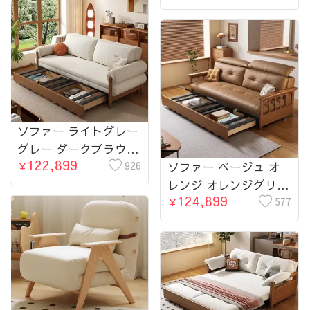
ニール シリコンフィル
れ fms-1844
パイン アッシュ材 hyt-
3775-sofa
ソファー ライトグレー
グレー ダークブラウン
122,899
ホワイト ライトブルー
926
ソファー ベージュ オ
￥
オレンジ グリーン シ
レンジ オレンジグリー
124,899
ェニール シリコンフィ
ン ライトグレー グレ
577
￥
ル アッシュ材 パイン
ー ブラック グリーン
多層板 hyt-3776-sofa
ブラウン ブラウンレッ
ド 合皮 シリコンフィ
ル 無垢材 オーク パイ
ン 多層板 hyt-3777-