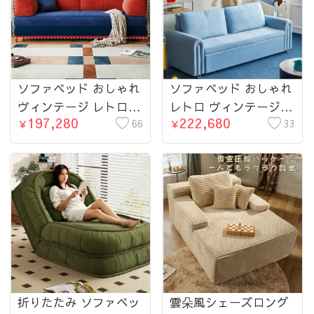
ソファベッド おしゃれ
ソファベッド おしゃれ
ヴィンテージ レトロ
レトロ ヴィンテージ
197,280
222,680
デザイン コーデュロイ
66
デザイン エアレザー調
33
￥
￥
風 ファブリック 1人掛
1人掛け 2人掛け対応
け 2人掛け対応 リビン
リビング ワンルーム
グ ワンルーム 来客用
来客用にもおすすめ
にもおすすめ
折りたたみ ソファベッ
雲朵風シェーズロング