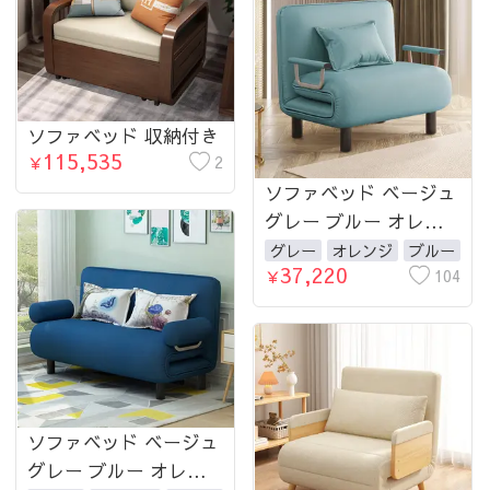
ソファベッド 収納付き
115,535
2
￥
ソファベッド ベージュ
グレー ブルー オレン
ジ ブラウン 幅0.68-1.5
グレー
オレンジ
ブルー
37,220
ｍ 1人掛け 2人掛け
104
￥
ソファベッド ベージュ
グレー ブルー オレン