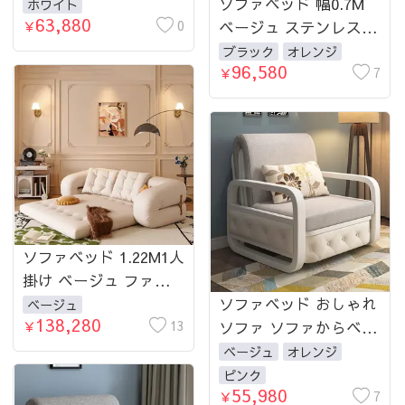
ニーに最適な多用途折
ソファベッド 幅0.7M
ホワイト
63,880
りたたみベッド mmjj-
0
ベージュ ステンレス
￥
ja79
合成皮革 ブラック オ
ブラック
オレンジ
96,580
レンジ 幅0.9M 幅1.2M
7
￥
幅1.5M
ソファベッド 1.22M1人
掛け ベージュ ファブ
リック 1.72M2人掛け
ソファベッド おしゃれ
ベージュ
138,280
2.22M3人掛け
13
ソファ ソファからベッ
￥
ド 収納付き 幅83cm 幅
ベージュ
オレンジ
103cm 幅128cm 幅
ピンク
55,980
158cm 幅178cm コンパ
7
￥