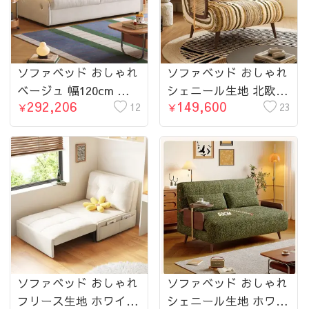
ソファベッド おしゃれ
ソファベッド おしゃれ
ベージュ 幅120cm 幅
シェニール生地 北欧
292,206
149,600
150cm 幅180cm 2人掛
12
モダン シンプル コン
23
￥
￥
け 3人掛け 北欧 ナチュ
パクト リビング ワン
ラル リビング ワンル
ルーム 来客用
ーム
ソファベッド おしゃれ
ソファベッド おしゃれ
フリース生地 ホワイト
シェニール生地 ホワイ