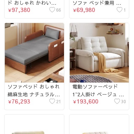
ド おしゃれ かわいい
ソファ ベッド兼用 カ
97,380
69,980
コンパクト デザイン 1
66
バー取り外し可能
1
￥
￥
人掛け 省スペース ワ
0002-sofa
ンルーム リビング 来
客用
ソファベッド おしゃれ
電動ソファーベッド
綿麻生地 ナチュラルデ
1~2人掛け ベージュ エ
76,293
193,600
ザイン 実木フレーム
21
アレザー リクライニン
30
￥
￥
2WAY ソファ兼ベッド
グ USBポート付 収納付
二人掛け 三人掛け対応
き 多機能 ソファベッ
省スペース リビング
ド コンパクト モダン
ワンルーム 来客用 ベ
おしゃれ