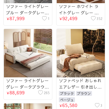
ソファー ライトグレー
ソファー ホワイト ラ
ブルー ダークグレー
イトグレー グレー グ
87,999
92,499
オレンジ グリーン ベ
1
リーン ダークブラウン
352
￥
￥
ージュ エアレザー 無
ブルー ブラック 合皮
垢材 hyt-3768-sofa
シリコンフィル 無垢材
ダウン hyt-3773-sofa
ソファー ライトグレー
ソファベッド おしゃれ
グレー ダークブラウン
エアレザー 引き出しタ
88,699
イエロー ブルー ベー
265
イプ ソファからベッド
￥
ブラック
ブラウン
ジュ フォグブルー オ
幅85cm～幅145cm コ
ベージュ
65,580
レンジ グリーン シェ
ンパクト 北欧 おしゃ
3
￥