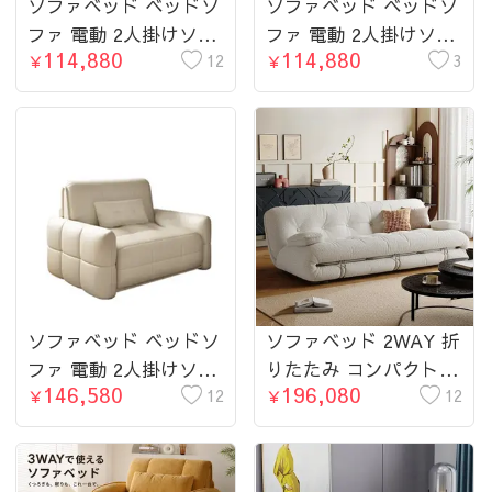
ソファベッド ベッドソ
ソファベッド ベッドソ
ファ 電動 2人掛けソフ
ファ 電動 2人掛けソフ
114,880
114,880
ァ 収納付き 1P 幅
12
ァ 収納付き 1P 幅
3
￥
￥
80~160cm リビングソ
80~160cm リビングソ
ファー オシャレ シン
ファー オシャレ シン
プル 一人暮らし 北欧
プル 一人暮らし 北欧
風
風
ソファベッド ベッドソ
ソファベッド 2WAY 折
ファ 電動 2人掛けソフ
りたたみ コンパクト
146,580
196,080
ァ 収納付き 1P 幅
12
コーデュロイ／シープ
12
￥
￥
80~160cm リビングソ
ボア ベージュ リクラ
ファー ベージュ オシ
イニング カウチソファ
ャレ シンプル 一人暮
省スペース 北欧風 お