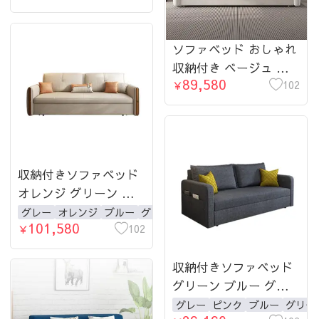
北欧 コンパクト-fsx-
1017
ソファベッド おしゃれ
収納付き ベージュ ブ
89,580
ルー ブラウン グレー
102
￥
幅1.35-2.15ｍ 1人掛け
2人掛け 3人掛け hyt-
1236
収納付きソファベッド
オレンジ グリーン ブ
ルー グレー 幅1.22-
グレー
オレンジ
ブルー
グリーン
ベージュ
101,580
2.02ｍ 1人掛け 2人掛け
102
￥
3人掛け
収納付きソファベッド
グリーン ブルー グレ
ー 幅1.2-2.0ｍ 1人掛け
グレー
ピンク
ブルー
グリー