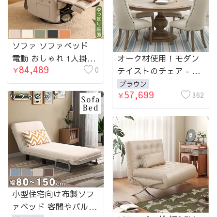
ソファ ソファベッド
電動 おしゃれ 1人掛け
オーク材使用！モダン
84,489
北欧スタイル電動リク
0
テイストのチェア - 綿
￥
ライニングチェア 多機
麻生地で上質な座り心
ブラウン
57,699
能一人用ソファ hlh-
地保障 fljgj-2111-chair
362
￥
5628
小型住宅向け布製ソフ
ァベッド 客間やバルコ