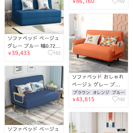
86,160
2人掛け 3人掛け
102
￥
ソファベッド ベージュ
グレー ブルー 幅0.72-
39,433
1.5ｍ 1人掛け 2人掛け
102
￥
ソファベッド おしゃれ
ベージュ グレー ブル
ー 幅0.68-1.5ｍ 1人掛
ブラウン
オレンジ
ブルー
43,815
け 2人掛け 3人掛け コ
102
￥
ンパクト 北欧 モダン
ソファベッド ベージュ