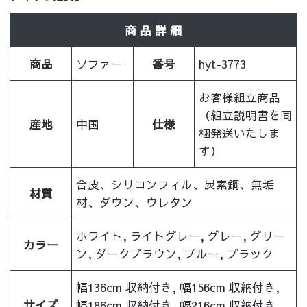
商 品 詳 細
商品
ソファー
番号
hyt-3773
お客様組立商品
（組立説明書を同
産地
中国
仕様
梱発送いたしま
す）
合皮、シリコンフィル、炭素鋼、無垢
材質
材、ダウン、ウレタン
ホワイト, ライトグレー, グレー, グリー
カラー
ン, ダークブラウン, ブルー, ブラック
幅136cm 収納付き, 幅156cm 収納付き,
サイズ
幅186cm 収納付き, 幅216cm 収納付き,