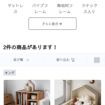
マットレ
パイプフ
無垢材フ
ラテック
ス
レーム
レーム
ス入り
さらに表示
ココナッ
ラタン編
ナチュラ
ヴィンテ
2件の商品があります！
ツファイ
み
ル
ージ
バー入り
並び順
絞り込む
キング
カントリ
北欧
モダン
韓国風
没有更多了
ー