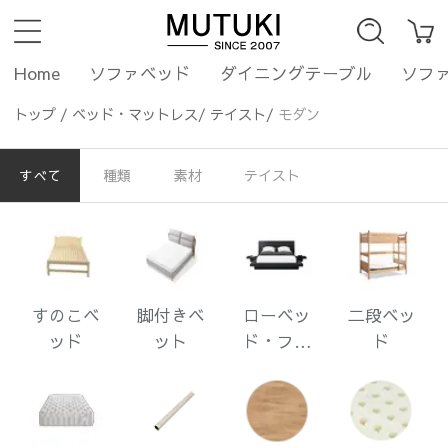
Home
ソファベッド
ダイニングテーブル
ソフ
トップ
/
ベッド・マットレス
/
テイスト
/
モダン
すべて
種類
素材
テイスト
すのこベ
脚付きベ
ローベッ
二段ベッ
ッド
ット
ド・フロ
ド
アベッド