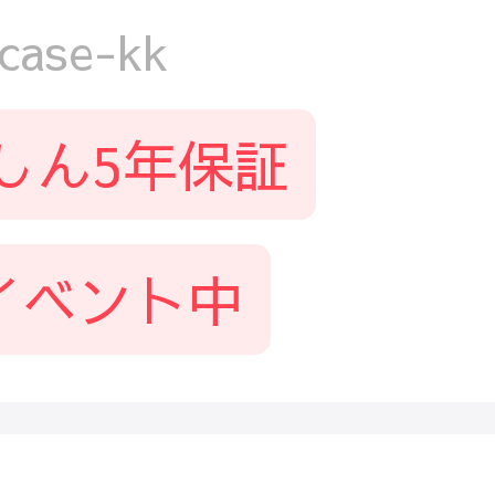
ase-kk
しん5年保証
イベント中