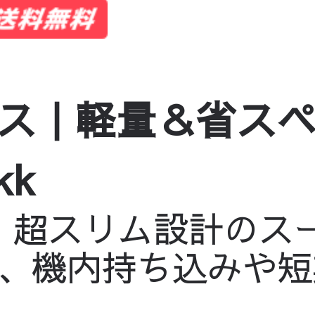
ス｜軽量＆省ス
kk
m！超スリム設計のス
、機内持ち込みや短