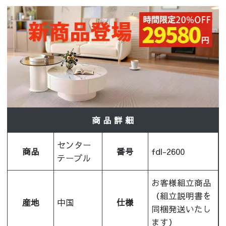
商 品 詳 細
センター
商品
番号
fdl-2600
テーブル
お客様組立商品
（組立説明書を
産地
中国
仕様
同梱発送いたし
ます）