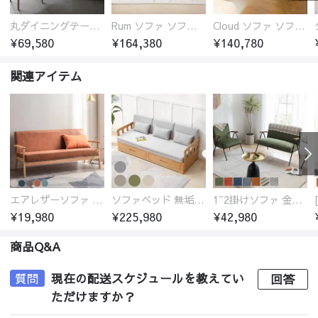
丸ダイニングテーブル セラミック天板 耐熱 キズに強い 丸型 北欧 無垢材 円卓 円型
Rum ソファ ソファー おしゃれ 1人掛け～4人掛け ウォールナットorオーク材フレーム 西海岸風 肘掛
Cloud ソファ ソファーおしゃれ 1人掛け～3人掛け チェリー材フレーム 木製 北欧 おしゃれ 5カラー 自由レイアウト
¥69,580
¥164,380
¥140,780
関連アイテム
エアレザーソファ おしゃれ 無地 1人用 二人掛け 3人掛け
ソファベッド 無垢材フレーム
1~2掛けソファ 金属フレーム 高反発ウレタン
¥19,980
¥225,980
¥42,980
商品Q&A
質問
現在の配送スケジュールを教えてい
回答
ただけますか？