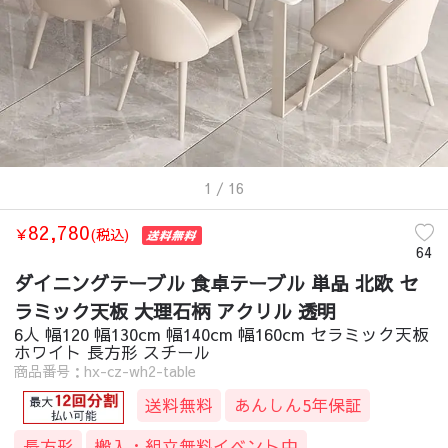
1
/ 16
82,780
￥
(税込)
64
ダイニングテーブル 食卓テーブル 単品 北欧 セ
ラミック天板 大理石柄 アクリル 透明
6人 幅120 幅130cm 幅140cm 幅160cm セラミック天板
ホワイト 長方形 スチール
商品番号：hx-cz-wh2-table
送料無料
あんしん5年保証
長方形
搬入・組立無料イベント中