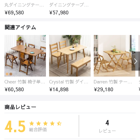
丸ダイニングテーブル セラミック天板 耐熱 キズに強い 丸型 北欧 無垢材 円卓 円型
ダイニングテーブル おしゃれ セラミック天板 大理石柄 食卓 4人用 4人 6人 140cm 160cm 180cm 耐久性 耐熱 食事テーブル
¥69,580
¥57,980
関連アイテム
Cheer 竹製 椅子単品 バタフライテーブル 折りたたみダイニングテーブル単品 椅子セット 伸縮
Crystal 竹製 ダイニングテーブル
Darren 竹製 テーブル 折りたたみダイニングテーブル
¥60,580
¥14,898
¥29,180
商品レビュー
4.5
4
総合評価
レビュー