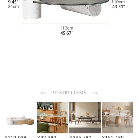
PICKUP ITEMS
¥110,028
¥92,380
¥245,780
¥151,480