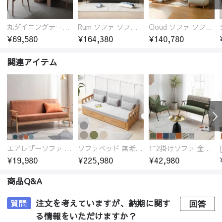
丸ダイニングテーブル セラミック天板 耐熱 キズに強い 丸型 北欧 無垢材 円卓 円型
Rum ソファ ソファー おしゃれ 1人掛け～4人掛け ウォールナットorオーク材フレーム 西海岸風 肘掛
Cloud ソファ ソファーおしゃれ 1人掛け～3人掛け チェリー材フレーム 木製 北欧 おしゃれ 5カラー 自由レイアウト
¥69,580
¥164,380
¥140,780
関連アイテム
エアレザーソファ おしゃれ 無地 1人用 二人掛け 3人掛け
ソファベッド 無垢材フレーム
1~2掛けソファ 金属フレーム 高反発ウレタン
¥19,980
¥225,980
¥42,980
商品Q&A
質問
注文を考えていますが、納期に関す
回答
る情報をいただけますか？