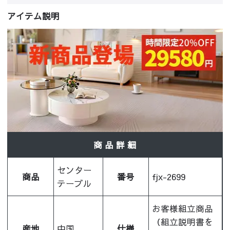
アイテム説明
商 品 詳 細
センター
商品
番号
fjx-2699
テーブル
お客様組立商品
（組立説明書を
産地
中国
仕様