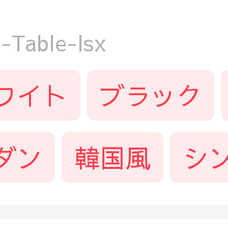
able-lsx
ワイト
ブラック
ダン
韓国風
シ