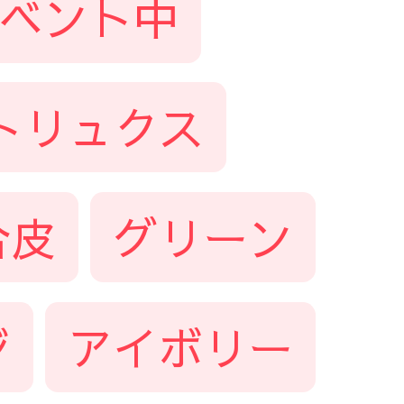
ベント中
トリュクス
合皮
グリーン
ジ
アイボリー