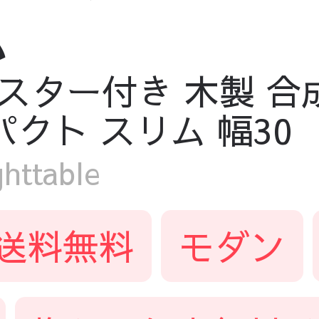
ム
 キャスター付き 木製 
パクト スリム 幅30
ttable
送料無料
モダン