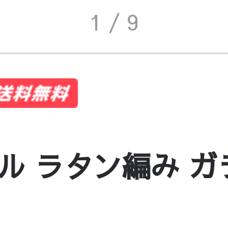
1
/ 9
ル ラタン編み ガ