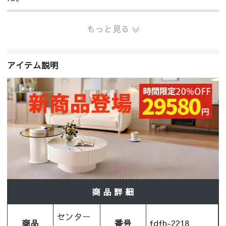
もっと見る
アイテム説明
商 品 詳 細
センター
商品
番号
fdfh-2218