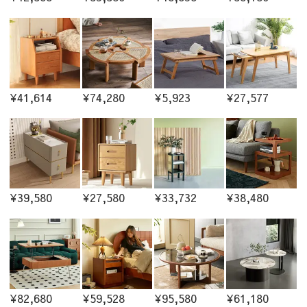
¥41,614
¥74,280
¥5,923
¥27,577
¥39,580
¥27,580
¥33,732
¥38,480
¥82,680
¥59,528
¥95,580
¥61,180