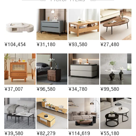
¥104,454
¥31,180
¥93,580
¥27,480
¥37,007
¥96,580
¥34,780
¥99,580
¥39,580
¥82,279
¥114,619
¥55,180