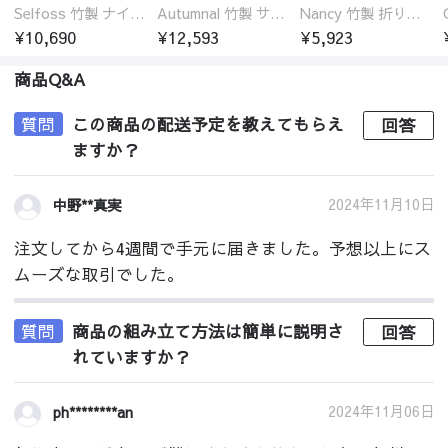
Selfoss 竹製 ナイトテーブル
Autumnal 竹製 サイドテーブル ナイトテーブル 引き出し付き
Nancy 竹製 折りたたみ式ローテーブル センターテーブル
¥10,690
¥12,593
¥5,923
商品Q&A
質問
この商品の配送予定を教えてもらえ
回答
ますか？
2024年11月10日
中野**真実
注文してから4週間で手元に届きました。予想以上にス
ムーズな取引でした。
質問
商品の組み立て方法は簡単に説明さ
回答
れていますか？
2024年11月06日
ph********an