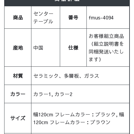
センター
商品
番号
fmus-4094
テーブル
お客様組立商品
（組立説明書を
産地
中国
仕様
同梱発送いたし
ます）
材質
セラミック、多層板、ガラス
カラー
カラー1, カラー2
幅120cm フレームカラー：ブラック, 幅
サイズ
120cm フレームカラー：ブラウン