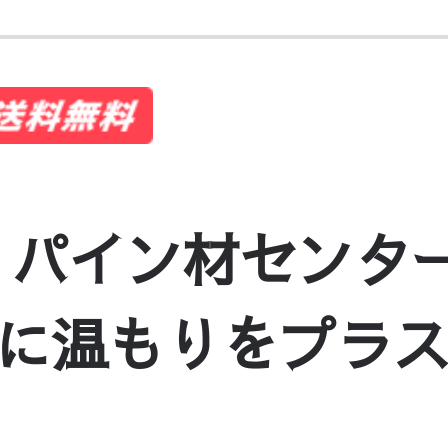
 パイン材センタ
もりをプラス fsd