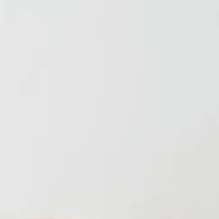
ターテーブル
/
丸いテ