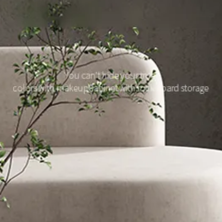
ターテーブル
/
セラミ
ターテーブル
/
丸いテ
/
セラミックダイニン