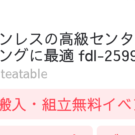
ンレスの高級センタ
最適 fdl-2599-t
eatable
搬入・組立無料イベ