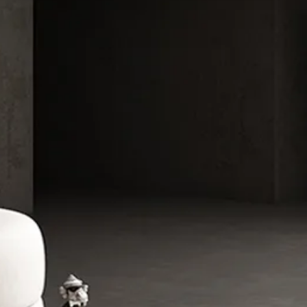
ック天板
/
セラミック＆ス
ーブル
/
セラミック＆ステ
グテーブル
/
セラミック＆