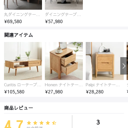
丸ダイニングテーブル セラミック天板 耐熱 キズに強い 丸型 北欧 無垢材 円卓 円型
ダイニングテーブル おしゃれ セラミック天板 大理石柄 食卓 4人用 4人 6人 140cm 160cm 180cm 耐久性 耐熱 食事テーブル
¥69,580
¥57,980
関連アイテム
Curitis ローテーブル センターテーブル オーク材 収納付き 2色選び シンプル ほぞ継ぎ 5サイズ
Honen ナイトテーブル サイドテーブル 引き出し2杯 オーク材 木製 無垢材
Palpi ナイトテーブル サイドテーブル 引き出し2杯 オーク材 木製 無垢材
¥105,580
¥27,980
¥28,280
商品レビュー
4.7
3