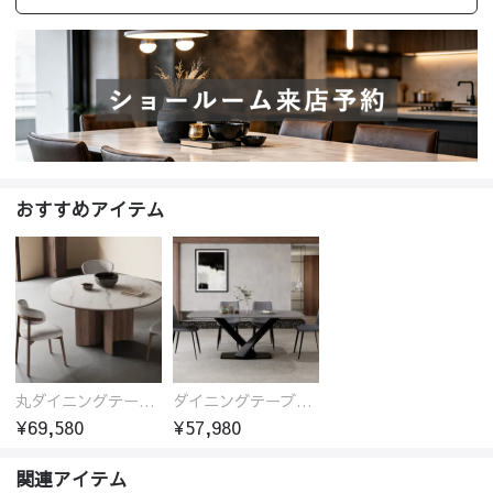
おすすめアイテム
丸ダイニングテーブル セラミック天板 耐熱 キズに強い 丸型 北欧 無垢材 円卓 円型
ダイニングテーブル おしゃれ セラミック天板 大理石柄 食卓 4人用 4人 6人 140cm 160cm 180cm 耐久性 耐熱 食事テーブル
¥69,580
¥57,980
関連アイテム