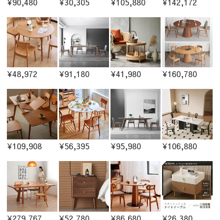
¥90,480
¥30,305
¥105,880
¥142,172
¥48,972
¥91,180
¥41,980
¥160,780
¥109,908
¥56,395
¥95,980
¥106,880
¥279,767
¥52,780
¥86,680
¥26,380