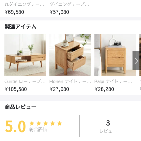
丸ダイニングテーブル セラミック天板 耐熱 キズに強い 丸型 北欧 無垢材 円卓 円型
ダイニングテーブル おしゃれ セラミック天板 大理石柄 食卓 4人用 4人 6人 140cm 160cm 180cm 耐久性 耐熱 食事テーブル
¥69,580
¥57,980
関連アイテム
Curitis ローテーブル センターテーブル オーク材 収納付き 2色選び シンプル ほぞ継ぎ 5サイズ
Honen ナイトテーブル サイドテーブル 引き出し2杯 オーク材 木製 無垢材
Palpi ナイトテーブル サイドテーブル 引き出し2杯 オーク材 木製 無垢材
¥105,580
¥27,980
¥28,280
商品レビュー
5.0
3
総合評価
レビュー