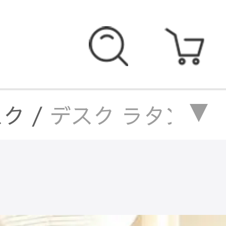
スク
/
デスク ラタン編み