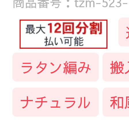
商品番号：tzm-523-Ta
ラタン編み
搬
ナチュラル
和