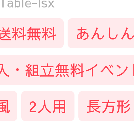
ble-lsx
送料無料
あんしん
入・組立無料イベン
風
2人用
長方形