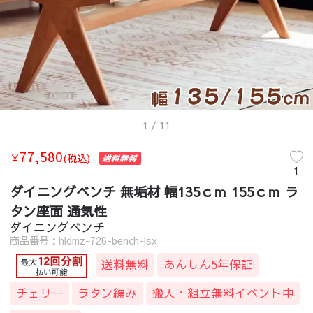
1
/ 11
77,580
￥
(税込)
1
ダイニングベンチ 無垢材 幅135ｃｍ 155ｃｍ ラ
タン座面 通気性
ダイニングベンチ
商品番号：hldmz-726-bench-lsx
送料無料
あんしん5年保証
チェリー
ラタン編み
搬入・組立無料イベント中