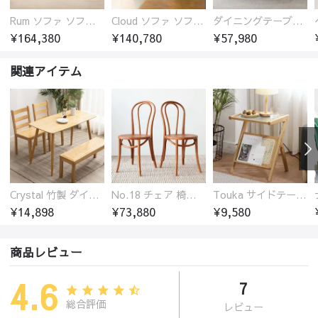
Rum ソファ ソファー おしゃれ 1人掛け～4人掛け ウォールナットorオーク材フレーム 西海岸風 肘掛
Cloud ソファ ソファーおしゃれ 1人掛け～3人掛け チェリー材フレーム 木製 北欧 おしゃれ 5カラー 自由レイアウト
ダイニングテーブル おしゃれ セラミック天板 大理石柄 食卓 4人用 4人 6人 140cm 160cm 180cm 耐久性 耐熱 食事テーブル
¥164,380
¥140,780
¥57,980
関連アイテム
Crystal 竹製 ダイニングテーブル
No.18 チェア 椅子 ケヤキ材 無垢材
Touka サイドテーブル 竹製 モールガラス コンパクト 軽い ラタン編み
¥14,898
¥73,880
¥9,580
商品レビュー
4.6
7
総合評価
レビュー