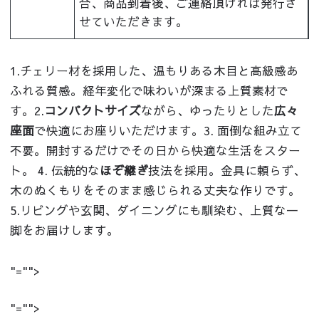
合、商品到着後、ご連絡頂ければ発行さ
せていただきます。
1.チェリー材を採用した、温もりある木目と高級感あ
ふれる質感。経年変化で味わいが深まる上質素材で
す。2.
コンパクトサイズ
ながら、ゆったりとした
広々
座面
で快適にお座りいただけます。3. 面倒な組み立て
不要。開封するだけでその日から快適な生活をスター
ト。 4. 伝統的な
ほぞ継ぎ
技法を採用。金具に頼らず、
木のぬくもりをそのまま感じられる丈夫な作りです。
5.リビングや玄関、ダイニングにも馴染む、上質な一
脚をお届けします。
"="">
"="">