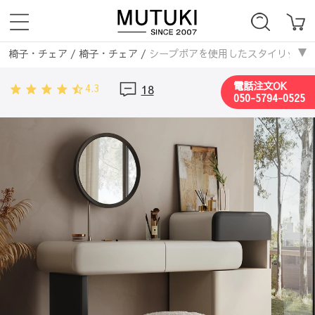
椅子・チェア
/
椅子・チェア
/
シープボアを使用したスタイリッシュスツー
椅子・チェア
/
スツール・丸椅子
/
シープボアを使用したスタイリッシュス
電話注文OK
4.3
18
椅子・チェア
/
ナチュラル
/
シープボアを使用したスタイリッシュスツール 
050-5794-0525
椅子・チェア
/
無垢材
/
シープボアを使用したスタイリッシュスツール - 
椅子・チェア
/
ラタン編み
/
シープボアを使用したスタイリッシュスツール 