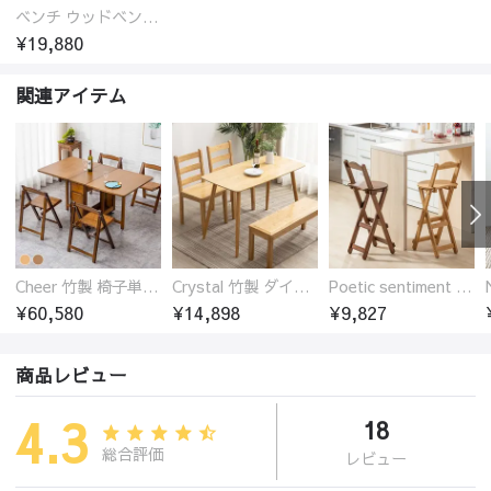
ベンチ ウッドベンチ オーク ダイニングベンチ 2人掛け 二人掛け 長椅子 ウッド 玄関スツール オーク材 ラタン 椅子 アジアンテイスト おしゃれ チェア いす イス 北欧
¥19,880
関連アイテム
Cheer 竹製 椅子単品 バタフライテーブル 折りたたみダイニングテーブル単品 椅子セット 伸縮
Crystal 竹製 ダイニングテーブル
Poetic sentiment 竹製 折りたたみ カウンターチェア 椅子 ハイ スツール
¥60,580
¥14,898
¥9,827
商品レビュー
4.3
18
総合評価
レビュー