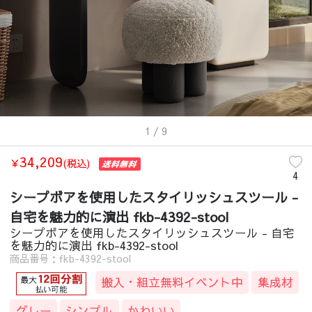
1
/ 9
34,209
￥
(税込)
4
シープボアを使用したスタイリッシュスツール -
自宅を魅力的に演出 fkb-4392-stool
シープボアを使用したスタイリッシュスツール - 自宅
を魅力的に演出 fkb-4392-stool
商品番号：fkb-4392-stool
搬入・組立無料イベント中
集成材
グレー
シンプル
かわいい