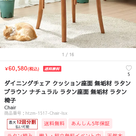
1
/ 16
60,580
￥
(税込)
5
ダイニングチェア クッション座面 無垢材 ラタン
ブラウン ナチュラル ラタン座面 無垢材 ラタン
椅子
Chair
商品番号：htzm-1517-Chair-lsx
送料無料
あんしん5年保証
ラタン編み
搬入・組立無料イベント中
天然木