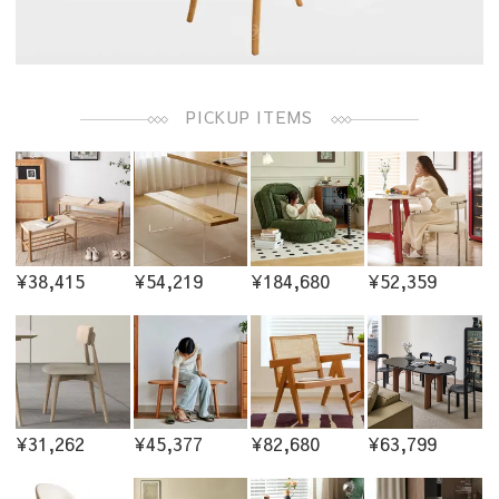
PICKUP ITEMS
¥38,415
¥54,219
¥184,680
¥52,359
¥31,262
¥45,377
¥82,680
¥63,799