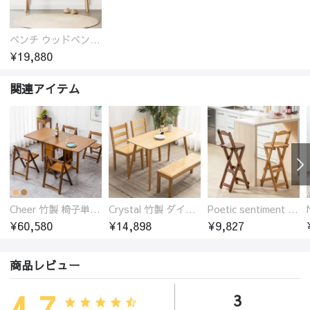
ベンチ ウッドベンチ オーク ダイニングベンチ 2人掛け 二人掛け 長椅子 ウッド 玄関スツール オーク材 ラタン 椅子 アジアンテイスト おしゃれ チェア いす イス 北欧
¥19,880
関連アイテム
Cheer 竹製 椅子単品 バタフライテーブル 折りたたみダイニングテーブル単品 椅子セット 伸縮
Crystal 竹製 ダイニングテーブル
Poetic sentiment 竹製 折りたたみ カウンターチェア 椅子 ハイ スツール
¥60,580
¥14,898
¥9,827
商品レビュー
4.7
3