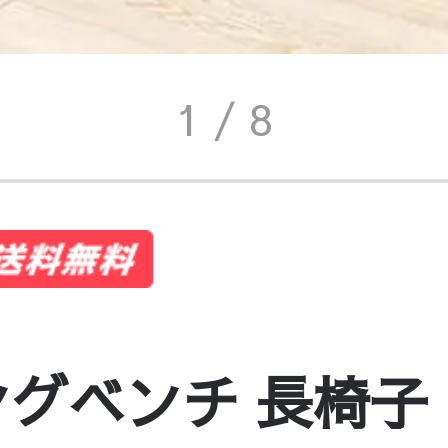
1
/ 8
グベンチ 長椅子